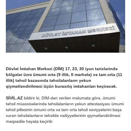
Dövlət İmtahan Mərkəzi (DİM) 17, 23, 30 iyun tarixlərində
bölgələr üzrə ümumi orta (9 illik, II mərhələ) və tam orta (11
illik) təhsil bazasında təhsilalanların yekun
qiymətləndirilməsi üçün buraxılış imtahanları keçirəcək.
SİVİL.AZ
bildirir ki, DİM-dən verilən məlumata görə, ümumi
təhsil müəssisələrində təhsilalanların yekun attestasiyası ümumi
təhsil pilləsinin ümumi orta və tam orta təhsil səviyyələrini başa
vuran təhsilalanların təhsildə nailiyyətlərinin qiymətlən­diril­məsi
məqsədilə həyata keçirilir.