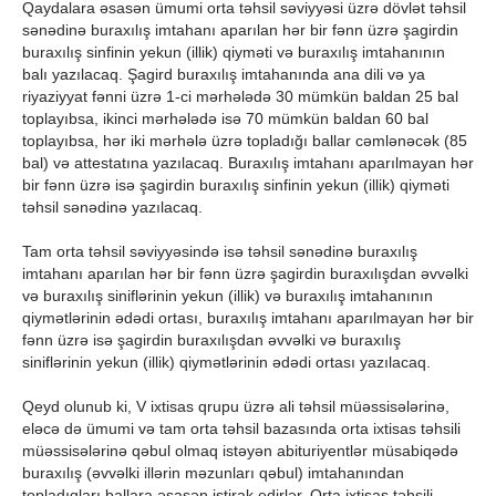
Qaydalara əsasən ümumi orta təhsil səviyyəsi üzrə dövlət təhsil
sənədinə buraxılış imtahanı aparılan hər bir fənn üzrə şagirdin
buraxılış sinfinin yekun (illik) qiyməti və buraxılış imtahanının
balı yazılacaq. Şagird buraxılış imtahanında ana dili və ya
riyaziyyat fənni üzrə 1-ci mərhələdə 30 mümkün baldan 25 bal
toplayıbsa, ikinci mərhələdə isə 70 mümkün baldan 60 bal
toplayıbsa, hər iki mərhələ üzrə topladığı ballar cəmlənəcək (85
bal) və attestatına yazılacaq. Buraxılış imtahanı aparılmayan hər
bir fənn üzrə isə şagirdin buraxılış sinfinin yekun (illik) qiyməti
təhsil sənədinə yazılacaq.
Tam orta təhsil səviyyəsində isə təhsil sənədinə buraxılış
imtahanı aparılan hər bir fənn üzrə şagirdin buraxılışdan əvvəlki
və buraxılış siniflərinin yekun (illik) və buraxılış imtahanının
qiymətlərinin ədədi ortası, buraxılış imtahanı aparılmayan hər bir
fənn üzrə isə şagirdin buraxılışdan əvvəlki və buraxılış
siniflərinin yekun (illik) qiymətlərinin ədədi ortası yazılacaq.
Qeyd olunub ki, V ixtisas qrupu üzrə ali təhsil müəssisələrinə,
eləcə də ümumi və tam orta təhsil bazasında orta ixtisas təhsili
müəssisələrinə qəbul olmaq istəyən abituriyentlər müsabiqədə
buraxılış (əvvəlki illərin məzunları qəbul) imtahanından
topladıqları ballara əsasən iştirak edirlər. Orta ixtisas təhsili