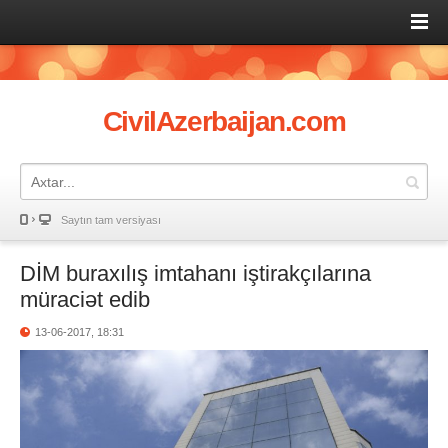
CivilAzerbaijan.com
Saytın tam versiyası
DİM buraxılış imtahanı iştirakçılarına
müraciət edib
13-06-2017, 18:31