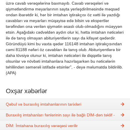
üzrə cavab vərəqələrinə baxmayıb. Cavab vərəqələri və
qiymətləndirmə meyarlarının sayta yerləşdirilməsində məqsəd
ondan ibarətdir ki, hər bir imtahan iştirakçısı öz xətti ilə yazdığı
cavabları və meyarları müqayisə edə bilsin və ekspertlər
tərəfindən ona verilən qiymətin əsaslı olub-olmadığını müəyyən
etsin. Aşağıdakı cədvəldən aydın olur ki, hətta imtahan nəticələri
ilə də tanış olmayan abituriyentlərin sayı da kifayət qədərdir.
Göründüyü kimi bu vaxta qədər 116148 imtahan iştirakçısından
cəmi 81188 nəfəri öz cavabları ilə tanış olub. Abituriyentlərə bir
daha tövsiyə olunur ki, imtahan nəticələri ilə diqqətlə tanış
olsunlar və növbəti imtahanlara hazırlaşarkən bu nəticələrin
təhlilindən səmərəli istifadə etsinlər", - deyə məlumatda bildirilib.
(APA)
Oxşar xəbərlər
Qəbul və buraxılış imtahanlarının tarixləri
Buraxılış imtahanları fənlərinin sayı ilə bağlı DİM-dən təklif -
DİM: İmtahana buraxılış vərəqəsi verilir