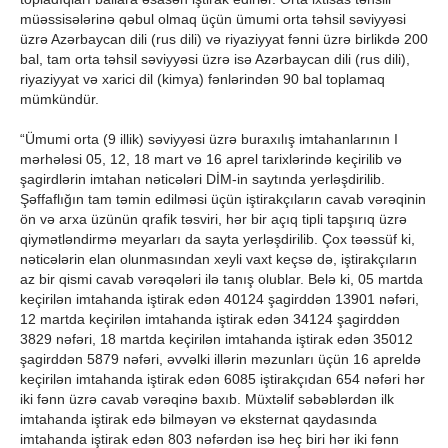
müəssisələrinə qəbul olmaq üçün ümumi orta təhsil səviyyəsi
üzrə Azərbaycan dili (rus dili) və riyaziyyat fənni üzrə birlikdə 200
bal, tam orta təhsil səviyyəsi üzrə isə Azərbaycan dili (rus dili),
riyaziyyat və xarici dil (kimya) fənlərindən 90 bal toplamaq
mümkündür.
“Ümumi orta (9 illik) səviyyəsi üzrə buraxılış imtahanlarının I
mərhələsi 05, 12, 18 mart və 16 aprel tarixlərində keçirilib və
şagirdlərin imtahan nəticələri DİM-in saytında yerləşdirilib.
Şəffaflığın tam təmin edilməsi üçün iştirakçıların cavab vərəqinin
ön və arxa üzünün qrafik təsviri, hər bir açıq tipli tapşırıq üzrə
qiymətləndirmə meyarları da sayta yerləşdirilib. Çox təəssüf ki,
nəticələrin elan olunmasından xeyli vaxt keçsə də, iştirakçıların
az bir qismi cavab vərəqələri ilə tanış olublar. Belə ki, 05 martda
keçirilən imtahanda iştirak edən 40124 şagirddən 13901 nəfəri,
12 martda keçirilən imtahanda iştirak edən 34124 şagirddən
3829 nəfəri, 18 martda keçirilən imtahanda iştirak edən 35012
şagirddən 5879 nəfəri, əvvəlki illərin məzunları üçün 16 apreldə
keçirilən imtahanda iştirak edən 6085 iştirakçıdan 654 nəfəri hər
iki fənn üzrə cavab vərəqinə baxıb. Müxtəlif səbəblərdən ilk
imtahanda iştirak edə bilməyən və eksternat qaydasında
imtahanda iştirak edən 803 nəfərdən isə heç biri hər iki fənn