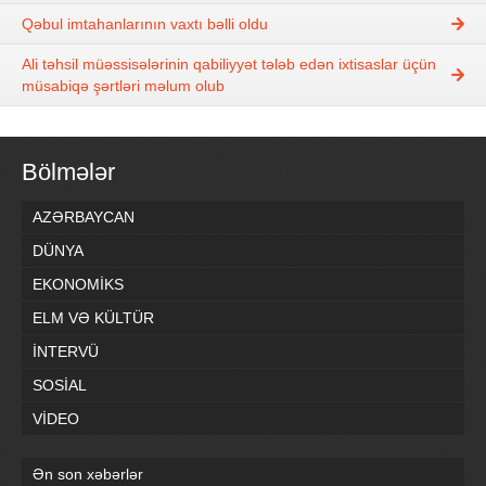
Qəbul imtahanlarının vaxtı bəlli oldu
Ali təhsil müəssisələrinin qabiliyyət tələb edən ixtisaslar üçün
müsabiqə şərtləri məlum olub
Bölmələr
AZƏRBAYCAN
DÜNYA
EKONOMİKS
ELM VƏ KÜLTÜR
İNTERVÜ
SOSİAL
VİDEO
Ən son xəbərlər