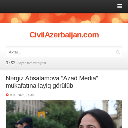
CivilAzerbaijan.com
Saytın tam versiyası
Nərgiz Absalamova “Azad Media”
mükafatına layiq görülüb
9-09-2025, 14:34