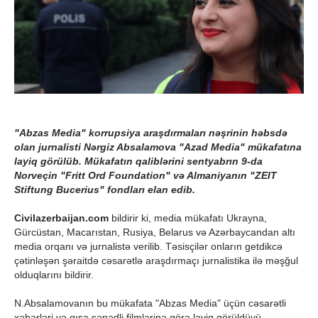
"Abzas Media" korrupsiya araşdırmaları nəşrinin həbsdə
olan jurnalisti Nərgiz Absalamova "Azad Media" mükafatına
layiq görülüb. Mükafatın qaliblərini sentyabrın 9-da
Norveçin "Fritt Ord Foundation" və Almaniyanın "ZEIT
Stiftung Bucerius" fondları elan edib.
Civilazerbaijan.com
bildirir ki, media mükafatı Ukrayna,
Gürcüstan, Macarıstan, Rusiya, Belarus və Azərbaycandan altı
media orqanı və jurnalistə verilib. Təsisçilər onların getdikcə
çətinləşən şəraitdə cəsarətlə araşdırmaçı jurnalistika ilə məşğul
olduqlarını bildirir.
N.Absalamovanın bu mükafata "Abzas Media" üçün cəsarətli
xəbərləri və qısa sənədli filmlərinə görə layiq görüldüyü