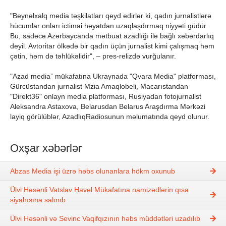
"Beynəlxalq media təşkilatları qeyd edirlər ki, qadın jurnalistlərə
hücumlar onları ictimai həyatdan uzaqlaşdırmaq niyyəti güdür.
Bu, sadəcə Azərbaycanda mətbuat azadlığı ilə bağlı xəbərdarlıq
deyil. Avtoritar ölkədə bir qadın üçün jurnalist kimi çalışmaq həm
çətin, həm də təhlükəlidir", – pres-relizdə vurğulanır.
"Azad media” mükafatına Ukraynada "Qvara Media" platforması,
Gürcüstandan jurnalist Mzia Amaqlobeli, Macarıstandan
"Direkt36" onlayn media platforması, Rusiyadan fotojurnalist
Aleksandra Astaxova, Belarusdan Belarus Araşdırma Mərkəzi
layiq görülüblər, AzadlıqRadiosunun məlumatında qeyd olunur.
Oxşar xəbərlər
Abzas Media işi üzrə həbs olunanlara hökm oxunub
Ülvi Həsənli Vatslav Havel Mükafatına namizədlərin qısa
siyahısına salınıb
Ülvi Həsənli və Sevinc Vaqifqızının həbs müddətləri uzadılıb