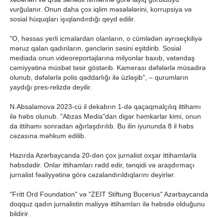
vurğulanır. Onun daha çox iqlim məsələlərini, korrupsiya və
sosial hüquqları işıqlandırdığı qeyd edilir.
"O, həssas yerli icmalardan olanların, o cümlədən ayrıseçkiliyə
məruz qalan qadınların, gənclərin səsini eşitdirib. Sosial
mediada onun videoreportajlarına milyonlar baxıb, vətəndaş
cəmiyyətinə müsbət təsir göstərib. Kamerası dəfələrlə müsadirə
olunub, dəfələrlə polis qəddarlığı ilə üzləşib", – qurumların
yaydığı pres-relizdə deyilir.
N.Absalamova 2023-cü il dekabrın 1-də qaçaqmalçılıq ittihamı
ilə həbs olunub. "Abzas Media"dan digər həmkarlar kimi, onun
da ittihamı sonradan ağırlaşdırılıb. Bu ilin iyununda 8 il həbs
cəzasına məhkum edilib.
Hazırda Azərbaycanda 20-dən çox jurnalist oxşar ittihamlarla
həbsdədir. Onlar ittihamları rədd edir, tənqidi və araşdırmaçı
jurnalist fəaliyyətinə görə cəzalandırıldıqlarını deyirlər.
"Fritt Ord Foundation" və "ZEIT Stiftung Bucerius" Azərbaycanda
doqquz qadın jurnalistin maliyyə ittihamları ilə həbsdə olduğunu
bildirir.