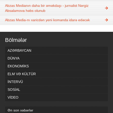
Abzas Medianın daha bir əməkdaşı - jurnalist Nərgiz
Absalamova həbs olunub
Abzas Media-nı xaricdən yeni komanda idarə edəcək
Bölmələr
AZƏRBAYCAN
DÜNYA
EKONOMİKS
ELM VƏ KÜLTÜR
İNTERVÜ
SOSİAL
VİDEO
Ən son xəbərlər