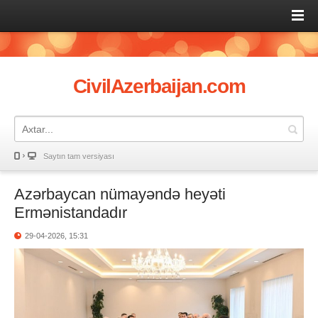
CivilAzerbaijan.com
Saytın tam versiyası
Azərbaycan nümayəndə heyəti
Ermənistandadır
29-04-2026, 15:31