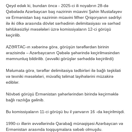
Qeyd edək ki, bundan öncə - 2025-ci ili noyabrın 28-də
Qəbələdə Azərbaycan baş nazirinin müavini Şahin Mustafayev
və Ermənistan baş nazirinin müavini Mher Qriqoryanın sədrliyi
ilə iki ölkə arasında dövlət sərhədinin delimitasiyası və sərhəd
təhlükəsizliyi məsələləri üzrə komissiyaların 12-ci görüşü
keçirilib.
AZƏRTAC-ın xəbərinə görə, görüşün tərəflərdən birinin
ərazisində – Azərbaycanın Qəbələ şəhərində keçirilməsindən
məmnunluq bildirilib. (əvvəlki görüşlər sərhəddə keçirilirdi)
Məlumata görə, tərəflər delimitasiya tədbirləri ilə bağlı təşkilati
və texniki məsələləri, müvafiq təlimat layihələrini müzakirə
ediblər.
Növbəti görüşü Ermənistan şəhərlərindən birində keçirməklə
bağlı razılığa gəlinib.
Bu komissiyaların 11-ci görüşü bu il yanvarın 16 -da keçirilmişdi.
1990-cı illərin əvvəllərində Qarabağ münaqişəsi Azərbaycan və
Ermənistan arasında toqquşmalara səbəb olmuşdu.