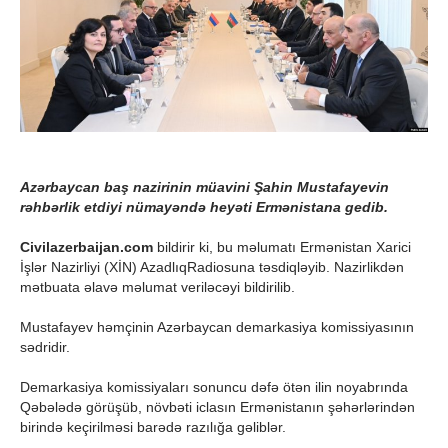
Azərbaycan baş nazirinin müavini Şahin Mustafayevin
rəhbərlik etdiyi nümayəndə heyəti Ermənistana gedib.
Civilazerbaijan.com
bildirir ki, bu məlumatı Ermənistan Xarici
İşlər Nazirliyi (XİN) AzadlıqRadiosuna təsdiqləyib. Nazirlikdən
mətbuata əlavə məlumat veriləcəyi bildirilib.
Mustafayev həmçinin Azərbaycan demarkasiya komissiyasının
sədridir.
Demarkasiya komissiyaları sonuncu dəfə ötən ilin noyabrında
Qəbələdə görüşüb, növbəti iclasın Ermənistanın şəhərlərindən
birində keçirilməsi barədə razılığa gəliblər.