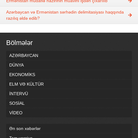
Ermənistan müdafiə nazirinin müavini işdən çıxarılıb
Azərbaycan və Ermənistan sərhədin delimitasiyası haqqında
razılıq əldə edib?
Bölmələr
AZƏRBAYCAN
DÜNYA
EKONOMİKS
ELM VƏ KÜLTÜR
İNTERVÜ
SOSİAL
VİDEO
Ən son xəbərlər