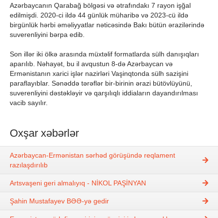
Azərbaycanın Qarabağ bölgəsi və ətrafındakı 7 rayon işğal
edilmişdi. 2020-ci ildə 44 günlük müharibə və 2023-cü ildə
birgünlük hərbi əməliyyatlar nəticəsində Bakı bütün ərazilərində
suverenliyini bərpa edib.
Son illər iki ölkə arasında müxtəlif formatlarda sülh danışıqları
aparılıb. Nəhayət, bu il avqustun 8-də Azərbaycan və
Ermənistanın xarici işlər nazirləri Vaşinqtonda sülh sazişini
paraflayıblar. Sənəddə tərəflər bir-birinin ərazi bütövlüyünü,
suverenliyini dəstəkləyir və qarşılıqlı iddiaların dayandırılması
vacib sayılır.
Oxşar xəbərlər
Azərbaycan-Ermənistan sərhəd görüşündə reqlament
razılaşdırılıb
Artsvaşeni geri almalıyıq - NİKOL PAŞİNYAN
Şahin Mustafayev BƏƏ-yə gedir