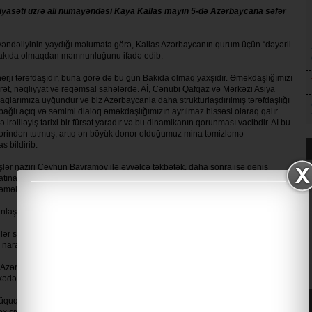
lik siyasəti üzrə ali nümayəndəsi Kaya Kallas mayın 5-də Azərbaycana səfər
mayəndəliyinin yaydığı məlumata görə, Kallas Azərbaycanın qurum üçün “dəyərli
ə Bakıda olmaqdan məmnunluğunu ifadə edib.
enerji tərəfdaşıdır, buna görə də bu gün Bakıda olmaq yaxşıdır. Əməkdaşlığımızı
arət, nəqliyyat və rəqəmsal sahələrdə. Aİ, Cənubi Qafqaz və Mərkəzi Asiya
raqlarımıza uyğundur və biz Azərbaycanla daha strukturlaşdırılmış tərəfdaşlığı
bağlı açıq və səmimi dialoq əməkdaşlığımızın ayrılmaz hissəsi olaraq qalır.
rəliləyiş tarixi bir fürsət yaradır və bu dinamikanın qorunması vacibdir. Aİ bu
lərindən tutmuş, artıq ən böyük donor olduğumuz mina təmizləmə
s bildirib.
şlər naziri Ceyhun Bayramov ilə əvvəlcə təkbətək, daha sonra isə geniş
tına görə, danışıqlarda iqtisadiyyat, ticarət, enerji təhlükəsizliyi, nəqliyyat və
 əməkdaşlığın genişləndirilməsi imkanları müzakirə olunub.
laşdırılır.
lər siyasi məhbusların sayının artması, media azadlığının məhdudlaşdırılması
 narahatlıqlar fonunda səslənib.
ı Azərbaycanla iqtisadi əməkdaşlığı genişləndirdiyinə görə tənqid edirlər.
kədəki siyasi vəziyyətə göz yumur.
uqları ilə bağlı vəziyyəti narahatlıq doğuran kimi qiymətləndirir. Yerli hüquq
siyasi məhbus olduğu bildirilir. Hakimiyyət isə bu iddiaları qəbul etmir və