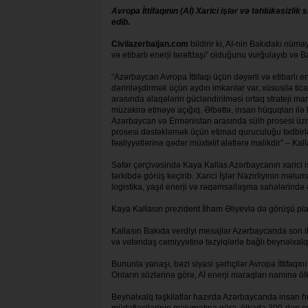
Avropa İttifaqının (Aİ) Xarici işlər və təhlükəsiz
edib.
Civilazerbaijan.com
bildirir ki, Aİ-nin Bakıdakı nü
və etibarlı enerji tərəfdaşı” olduğunu vurğulayıb v
“Azərbaycan Avropa İttifaqı üçün dəyərli və etibarlı 
dərinləşdirmək üçün aydın imkanlar var, xüsusilə tic
arasında əlaqələrin gücləndirilməsi ortaq strateji ma
müzakirə etməyə açığıq. Əlbəttə, insan hüquqları ilə 
Azərbaycan və Ermənistan arasında sülh prosesi üzrə i
prosesi dəstəkləmək üçün etimad quruculuğu tədbir
fəaliyyətlərinə qədər müxtəlif alətlərə malikdir” – Kalla
Səfər çərçivəsində Kaya Kallas Azərbaycanın xarici i
tərkibdə görüş keçirib. Xarici İşlər Nazirliyinin məluma
logistika, yaşıl enerji və rəqəmsallaşma sahələrində
Kaya Kallasın prezident İlham Əliyevlə də görüşü plan
Kallasın Bakıda verdiyi mesajlar Azərbaycanda son il
və vətəndaş cəmiyyətinə təzyiqlərlə bağlı beynəlxalq
Bununla yanaşı, bəzi siyasi şərhçilər Avropa İttifaqın
Onların sözlərinə görə, Aİ enerji maraqları naminə öl
Beynəlxalq təşkilatlar hazırda Azərbaycanda insan hüq
müdafiəçilərinin məlumatına görə, ölkədə 300-dən çox 