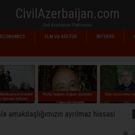
CivilAzerbaijan.com
Sivil Azərbaycan Platforması
ECONOMICS
ELM VƏ KÜLTÜR
İNTERVÜ
 Məhkəməsi erməni
Rafiq Tağının doğum günüdür
Elm siyasətinə zi
r barədə hökmü
də saxlayıb
la əməkdaşlığımızın ayrılmaz hissəsi