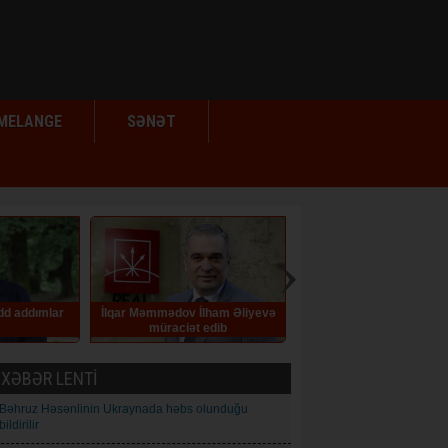
MELANGE
SƏNƏT
dd addımlar
İlqar Məmmədov İlham Əliyevə
Azərbaycanda kartdan-
müraciət edib
köçürmələrə yeni limitlər
edilib
XƏBƏR LENTİ
Bəhruz Həsənlinin Ukraynada həbs olunduğu
bildirilir