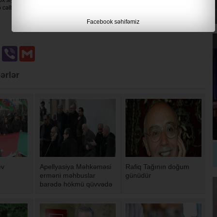
ə cəlb olunduğunu bəyan edir.
Facebook səhifəmiz
u
Odnoklassniki
Viber
Gmail
ərlər
ev
Apellyasiya Məhkəməsi
Rafiq Tağının doğum
erməni məhbuslar
günüdür
barədə hökmü qüvvədə
saxlayıb