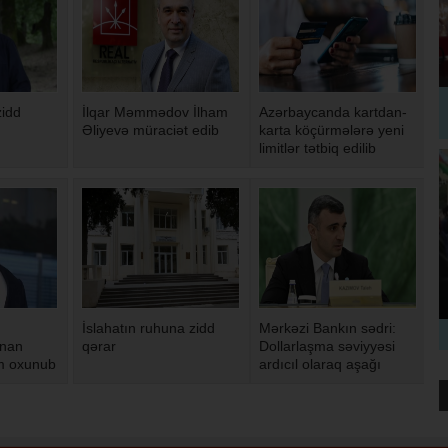
zidd
İlqar Məmmədov İlham
Azərbaycanda kartdan-
Əliyevə müraciət edib
karta köçürmələrə yeni
limitlər tətbiq edilib
İslahatın ruhuna zidd
Mərkəzi Bankın sədri:
ənan
qərar
Dollarlaşma səviyyəsi
m oxunub
ardıcıl olaraq aşağı
düşür