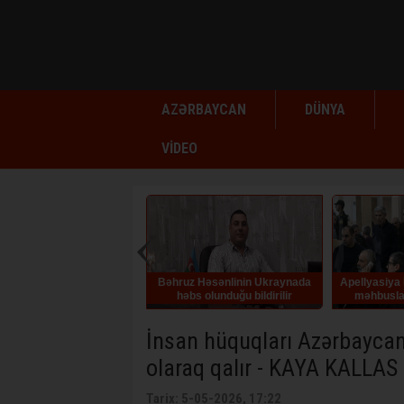
AZƏRBAYCAN
DÜNYA
VİDEO
Bəhruz Həsənlinin Ukraynada
Apellyasiya
həbs olunduğu bildirilir
məhbusla
qüvvə
İnsan hüquqları Azərbaycan
olaraq qalır - KAYA KALLAS
Tarix: 5-05-2026, 17:22