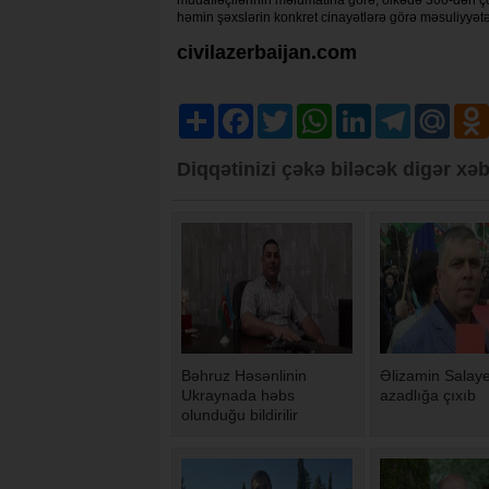
həmin şəxslərin konkret cinayətlərə görə məsuliyyət
civilazerbaijan.com
Share
Facebook
Twitter
WhatsApp
LinkedIn
Telegram
Mail.R
Diqqətinizi çəkə biləcək digər xəb
Bəhruz Həsənlinin
Əlizamin Salay
Ukraynada həbs
azadlığa çıxıb
olunduğu bildirilir