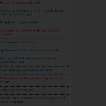
Əlizamin Salayev azadlığa çıxıb
Apellyasiya Məhkəməsi erməni məhbuslar barədə
hökmü qüvvədə saxlayıb
Rafiq Tağının doğum günüdür
İşçi Masasının üzvü Elvin Mustafayev azadlığa
buraxılıb
Elm siyasətinə zidd addımlar
İlqar Məmmədov İlham Əliyevə müraciət edib
Azərbaycanda kartdan-karta köçürmələrə yeni
limitlər tətbiq edilib
Eyvaz Əlləzoğlu. Yeddi çinar - HEKAYƏ
Əli Kərimlinin mühafizəçisi Kənan Zeynalova hökm
oxunub
İslahatın ruhuna zidd qərar
Mərkəzi Bankın sədri: Dollarlaşma səviyyəsi ardıcıl
olaraq aşağı düşür