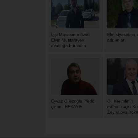
İşçi Masasının üzvü
Elm siyasətinə 
Elvin Mustafayev
addımlar
azadlığa buraxılıb
Eyvaz Əlləzoğlu. Yeddi
Əli Kərimlinin
çinar - HEKAYƏ
mühafizəçisi K
Zeynalova hök