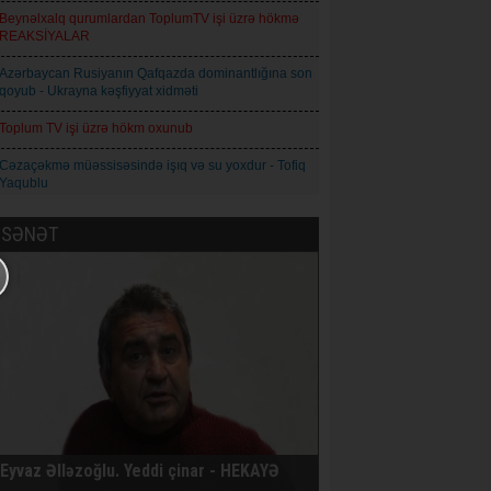
Beynəlxalq qurumlardan ToplumTV işi üzrə hökmə
REAKSİYALAR
Azərbaycan Rusiyanın Qafqazda dominantlığına son
qoyub - Ukrayna kəşfiyyat xidməti
Toplum TV işi üzrə hökm oxunub
Cəzaçəkmə müəssisəsində işıq və su yoxdur - Tofiq
Yaqublu
Şəmşad Ağa: İnformasiya axını idarəolunan
SƏNƏT
mərhələdən idarəolunmaz mərhələyə keçir
Natiq Babayev - Qız adı: Azərbaycan maarifçiliyinin
mənəvi simvolu
Qoderzi Çoxeli. İntizar - Hekayə
Avropa İttifaqı Rusiyaya qarşı 21-ci sanksiya paketini
qəbul edib
Prokuror Anar Məmmədliyə 14, Anar Abdullaya isə
13 il həbs cəzası istəyib
Eyvaz Əlləzoğlu. Yeddi çinar - HEKAYƏ
AXCP daha bir üzvünün saxlandığını bildirir