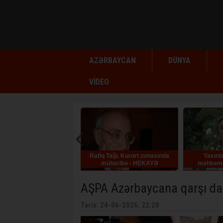
AZƏRBAYCAN
DÜNYA
VİDEO
Rafiq Tağı. Kurort zonasında
Yaxınları: Əli Kərimli
Bəhru
müharibə - HEKAYƏ
məhkəməyə aparılarkən
hə
huşunu itirib
AŞPA Azərbaycana qarşı da
Tarix: 24-06-2026, 22:28