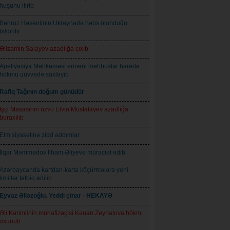
huşunu itirib
Bəhruz Həsənlinin Ukraynada həbs olunduğu
bildirilir
Əlizamin Salayev azadlığa çıxıb
Apellyasiya Məhkəməsi erməni məhbuslar barədə
hökmü qüvvədə saxlayıb
Rafiq Tağının doğum günüdür
İşçi Masasının üzvü Elvin Mustafayev azadlığa
buraxılıb
Elm siyasətinə zidd addımlar
İlqar Məmmədov İlham Əliyevə müraciət edib
Azərbaycanda kartdan-karta köçürmələrə yeni
limitlər tətbiq edilib
Eyvaz Əlləzoğlu. Yeddi çinar - HEKAYƏ
Əli Kərimlinin mühafizəçisi Kənan Zeynalova hökm
oxunub