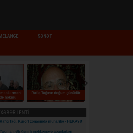
MELANGE
SƏNƏT
ın doğum günüdür
Elm siyasətinə zidd addımlar
İlqar Məmmədov İl
müraciət e
XƏBƏR LENTİ
Rafiq Tağı. Kurort zonasında müharibə - HEKAYƏ
Yaxınları: Əli Kərimli məhkəməyə aparılarkən