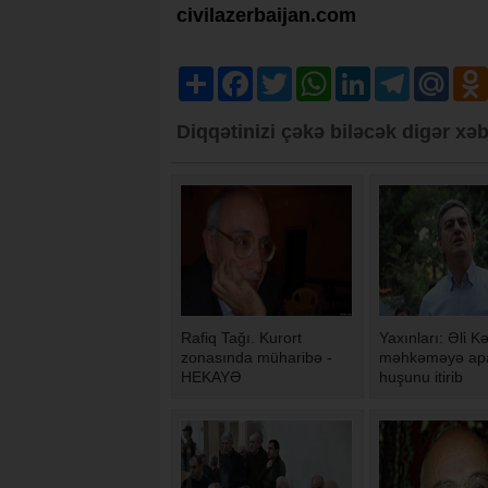
civilazerbaijan.com
Share
Facebook
Twitter
WhatsApp
LinkedIn
Telegram
Mail.R
Diqqətinizi çəkə biləcək digər xəb
Rafiq Tağı. Kurort
Yaxınları: Əli Kə
zonasında müharibə -
məhkəməyə apa
HEKAYƏ
huşunu itirib