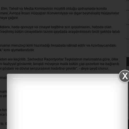
t, Elm, Təhsil və Media Komitəsinin müəllifi olduğu qətnamədə komitə
məsi, Avropa İnsan Hüquqları Konvensiyası və digər beynəlxalq müqavilələr
əyə çağırır.
didlərə, hədə-qorxuya və cinayət təqibinə son qoyulmasını, həbsdə olan
törədilmiş bütün cinayətlərin lazımi qaydada araşdırılmasını təcili şəkildə tələb
uanın məruzəçi kimi hazırladığı hesabata istinad edilir və Azərbaycandakı
” kimi qiymətləndirilir.
ən ələ keçirilib. Sərhədsiz Reportyorlar Təşkilatının məlumatına görə, ölkə
mı fəaliyyət göstərmir, tənqidi mövqeyə malik bütün çap qəzetləri isə bağlanıb.
t göstərir və dövlət senzurasının hədəfinə çevrilir", - deyə qeyd olunur.
nalistlərin Təhlükəsizliyi Platformasına istinadən Azərbaycanda 36 müstəqil
aməsində qaldırılan "ciddi məsələləri həll etmək əvəzinə, 2025 və 2026-cı
im etməməklə Parlament Assambleyasının fəaliyyətində iştirakdan yayınmasına
 Azərbaycan hakimiyyətindən ölkədaxili qanunvericiliyin konvensiyanın
ecə təmin etdiyinə dair izahat tələb etməsi barədə çağırış olunur.
. 6 nəfər bitərəf qalıb.