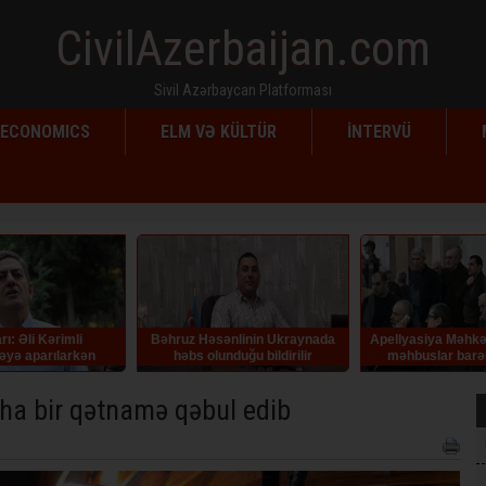
CivilAzerbaijan.com
Sivil Azərbaycan Platforması
ECONOMICS
ELM VƏ KÜLTÜR
İNTERVÜ
z Həsənlinin Ukraynada
Apellyasiya Məhkəməsi erməni
Rafiq Tağın
bs olunduğu bildirilir
məhbuslar barədə hökmü
qüvvədə saxlayıb
ha bir qətnamə qəbul edib