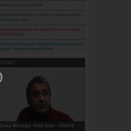
İslahatın ruhuna zidd qərar
Mərkəzi Bankın sədri: Dollarlaşma səviyyəsi ardıcıl
olaraq aşağı düşür
Beynəlxalq qurumlardan ToplumTV işi üzrə hökmə
REAKSİYALAR
Azərbaycan Rusiyanın Qafqazda dominantlığına son
qoyub - Ukrayna kəşfiyyat xidməti
Toplum TV işi üzrə hökm oxunub
SƏNƏT
Cəzaçəkmə müəssisəsində işıq və su yoxdur - Tofiq
Yaqublu
Şəmşad Ağa: İnformasiya axını idarəolunan
mərhələdən idarəolunmaz mərhələyə keçir
Natiq Babayev - Qız adı: Azərbaycan maarifçiliyinin
mənəvi simvolu
Qoderzi Çoxeli. İntizar - Hekayə
Avropa İttifaqı Rusiyaya qarşı 21-ci sanksiya paketini
Eyvaz Əlləzoğlu. Yeddi çinar - HEKAYƏ
qəbul edib