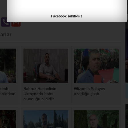
Facebook səhifəmiz
u
Odnoklassniki
Viber
Gmail
ərlər
rimli
Bəhruz Həsənlinin
Əlizamin Salayev
rılarkən
Ukraynada həbs
azadlığa çıxıb
olunduğu bildirilir