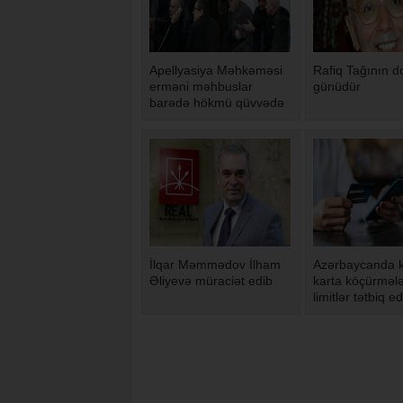
Apellyasiya Məhkəməsi
Rafiq Tağının 
erməni məhbuslar
günüdür
barədə hökmü qüvvədə
saxlayıb
İlqar Məmmədov İlham
Azərbaycanda k
Əliyevə müraciət edib
karta köçürmələ
limitlər tətbiq ed