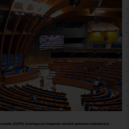
yasında (AŞPA) Azərbaycan haqqında növbəti qətnamə müzakirəyə