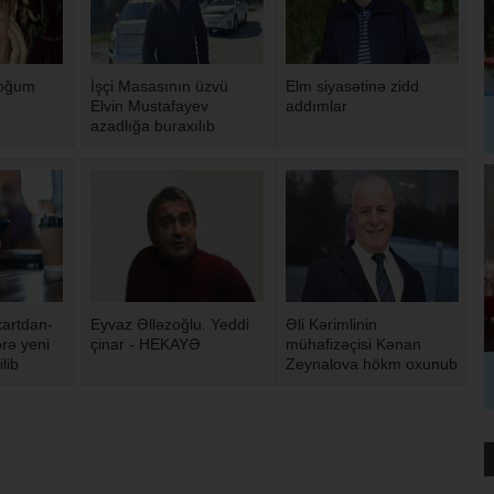
doğum
İşçi Masasının üzvü
Elm siyasətinə zidd
Elvin Mustafayev
addımlar
azadlığa buraxılıb
artdan-
Eyvaz Əlləzoğlu. Yeddi
Əli Kərimlinin
rə yeni
çinar - HEKAYƏ
mühafizəçisi Kənan
ilib
Zeynalova hökm oxunub