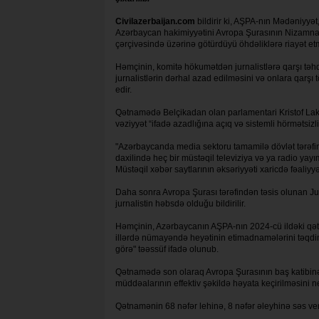
Civilazerbaijan.com
bildirir ki, AŞPA-nın Mədəniyyə
Azərbaycan hakimiyyətini Avropa Şurasının Nizamna
çərçivəsində üzərinə götürdüyü öhdəliklərə riayət etm
Həmçinin, komitə hökumətdən jurnalistlərə qarşı təh
jurnalistlərin dərhal azad edilməsini və onlara qarşı 
edir.
Qətnamədə Belçikadan olan parlamentari Kristof Lakr
vəziyyət “ifadə azadlığına açıq və sistemli hörmətsizlik
"Azərbaycanda media sektoru tamamilə dövlət tərəfind
daxilində heç bir müstəqil televiziya və ya radio yayı
Müstəqil xəbər saytlarının əksəriyyəti xaricdə fəaliyyə
Daha sonra Avropa Şurası tərəfindən təsis olunan Jur
jurnalistin həbsdə olduğu bildirilir.
Həmçinin, Azərbaycanın AŞPA-nın 2024-cü ildəki qətn
illərdə nümayəndə heyətinin etimadnamələrini təqd
görə" təəssüf ifadə olunub.
Qətnamədə son olaraq Avropa Şurasının baş katibinə
müddəalarının effektiv şəkildə həyata keçirilməsini n
Qətnamənin 68 nəfər lehinə, 8 nəfər əleyhinə səs verib