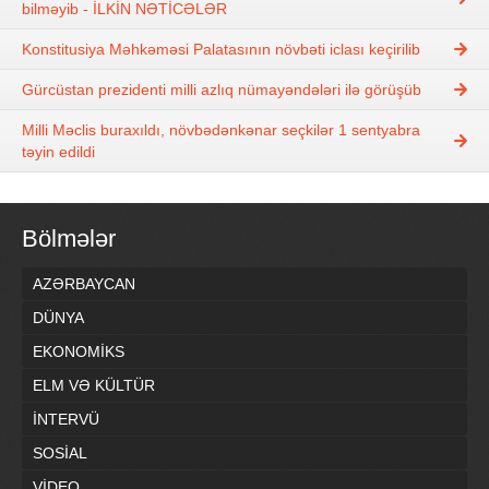
bilməyib - İLKİN NƏTİCƏLƏR
Konstitusiya Məhkəməsi Palatasının növbəti iclası keçirilib
Gürcüstan prezidenti milli azlıq nümayəndələri ilə görüşüb
Milli Məclis buraxıldı, növbədənkənar seçkilər 1 sentyabra
təyin edildi
Bölmələr
AZƏRBAYCAN
DÜNYA
EKONOMİKS
ELM VƏ KÜLTÜR
İNTERVÜ
SOSİAL
VİDEO