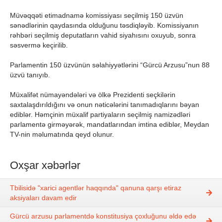
Müvəqqəti etimadnamə komissiyası seçilmiş 150 üzvün
sənədlərinin qaydasında olduğunu təsdiqləyib. Komissiyanın
rəhbəri seçilmiş deputatların vahid siyahısını oxuyub, sonra
səsvermə keçirilib.
Parlamentin 150 üzvünün səlahiyyətlərini “Gürcü Arzusu”nun 88
üzvü tanıyıb.
Müxalifət nümayəndələri və ölkə Prezidenti seçkilərin
saxtalaşdırıldığını və onun nəticələrini tanımadıqlarını bəyan
ediblər. Həmçinin müxalif partiyaların seçilmiş namizədləri
parlamentə girməyərək, mandatlarından imtina ediblər, Meydan
TV-nin məlumatında qeyd olunur.
Oxşar xəbərlər
Tbilisidə "xarici agentlər haqqında" qanuna qarşı etiraz
aksiyaları davam edir
Gürcü arzusu parlamentdə konstitusiya çoxluğunu əldə edə