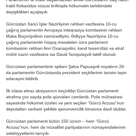
İrakli Kobaxidze xüsusi brifinqdə hökumətin tərkibindəki
dəyişiklikləri açıqlayıb.
Gürcüstan Xarici İşlər Nazirliyinin rəhbəri vəzifəsinə 10-cu
çağırış parlamentin Avropaya inteqrasiya komitəsinin rəhbəri
Maka Boçorişvilinin namizədliyini, Ədliyyə Nazirliyinə 10-cu
çağırış parlamentin hüquq məsələləri üzrə parlament
komitəsinin rəhbəri Anri Oxanaşvilini, kənd təsərrüfatı və ətraf
mühit naziri vəzifəsinə isə David Sonqulaşvili təklif olunub.
Gürcüstan parlamentinin spikeri Şalva Papuaşvili noyabrın 26-
da parlamentin Gürcüstanda prezident seçkilərinin tarixini təyin
edəcəyini bildirib.
İlk iclasa etiraz aksiyasının keçirildiyi Gürcüstan parlamenti
ətrafına çox sayda polis qüvvələri cəmlənib. Polis mühasirəsi
sayəsində hökumət üzvləri və yeni seçilən “Gürcü Arzusu”nun
deputatları sərbəst şəkildə qanunvericilik binasına daxil olublar.
Gürcüstan parlamenti bütün 150 üzvün – həm “Gürcü
Arzusu”nun, həm də müxalifət partiyalarının nümayəndələrinin
səlahiyyətlərini tanıyıb.