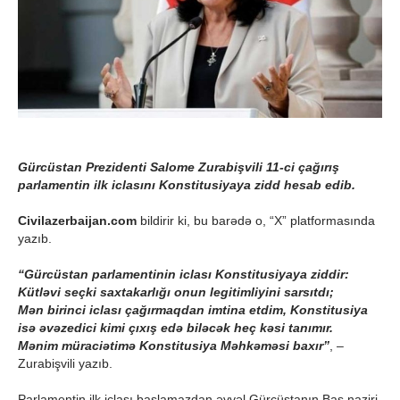
Gürcüstan Prezidenti Salome Zurabişvili 11-ci çağırış
parlamentin ilk iclasını Konstitusiyaya zidd hesab edib.
Civilazerbaijan.com
bildirir ki, bu barədə o, “X” platformasında
yazıb.
“Gürcüstan parlamentinin iclası Konstitusiyaya ziddir:
Kütləvi seçki saxtakarlığı onun legitimliyini sarsıtdı;
Mən birinci iclası çağırmaqdan imtina etdim, Konstitusiya
isə əvəzedici kimi çıxış edə biləcək heç kəsi tanımır.
Mənim müraciətimə Konstitusiya Məhkəməsi baxır”
, –
Zurabişvili yazıb.
Parlamentin ilk iclası başlamazdan əvvəl Gürcüstanın Baş naziri