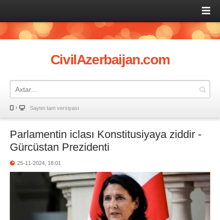
CivilAzerbaijan.com
Saytın tam versiyası
Parlamentin iclası Konstitusiyaya ziddir -
Gürcüstan Prezidenti
25-11-2024, 18:01