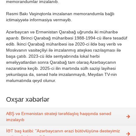
memorandumlar imzalanıb.
Rəsmi Bakı Vaşinqtonla imzalanan memorandumla bağlı
ictimaiyyətə informasiya verməyib.
Azərbaycan və Ermənistan Qarabağ uğrunda iki müharibə
aparıb. Birinci Qarabağ müharibəsi 1988-1994-cü illərə təsadüf
edib. İkinci Qarabağ müharibəsi isə 2020-ci ildə baş verib və
Moskvanın vasitəçiliyi ilə imzalanmış atəşkəs razılaşması ilə
başa çatıb. 2023-cü ildə sentyabrında lokal hərbi
əməliyyatlardan sonra Qarabağ tam olaraq Azərbaycanın
nəzarətinə keçib. 2025-ci ilin martında sülh sazişi layihəsi
yekunlaşsa da, sənəd hələ imzalanmayıb, Meydan TV-nin
məlumatında qeyd olunur.
Oxşar xəbərlər
ABŞ və Ermənistan strateji tərəfdaşlıq haqqında sənəd
imzalayıb
İƏT baş katibi: "Azərbaycanın ərazi bütövlüyünə dəstəyimiz