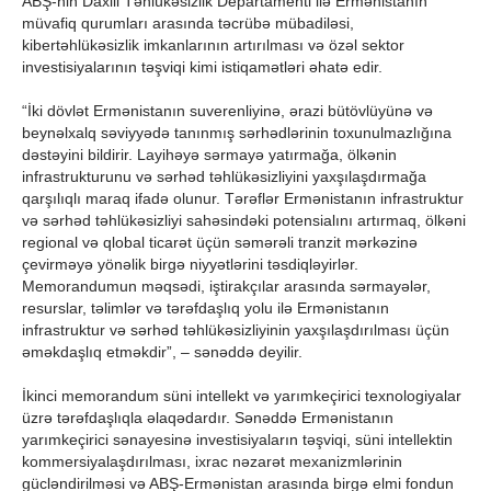
ABŞ-nin Daxili Təhlükəsizlik Departamenti ilə Ermənistanın
müvafiq qurumları arasında təcrübə mübadiləsi,
kibertəhlükəsizlik imkanlarının artırılması və özəl sektor
investisiyalarının təşviqi kimi istiqamətləri əhatə edir.
“İki dövlət Ermənistanın suverenliyinə, ərazi bütövlüyünə və
beynəlxalq səviyyədə tanınmış sərhədlərinin toxunulmazlığına
dəstəyini bildirir. Layihəyə sərmayə yatırmağa, ölkənin
infrastrukturunu və sərhəd təhlükəsizliyini yaxşılaşdırmağa
qarşılıqlı maraq ifadə olunur. Tərəflər Ermənistanın infrastruktur
və sərhəd təhlükəsizliyi sahəsindəki potensialını artırmaq, ölkəni
regional və qlobal ticarət üçün səmərəli tranzit mərkəzinə
çevirməyə yönəlik birgə niyyətlərini təsdiqləyirlər.
Memorandumun məqsədi, iştirakçılar arasında sərmayələr,
resurslar, təlimlər və tərəfdaşlıq yolu ilə Ermənistanın
infrastruktur və sərhəd təhlükəsizliyinin yaxşılaşdırılması üçün
əməkdaşlıq etməkdir”, – sənəddə deyilir.
İkinci memorandum süni intellekt və yarımkeçirici texnologiyalar
üzrə tərəfdaşlıqla əlaqədardır. Sənəddə Ermənistanın
yarımkeçirici sənayesinə investisiyaların təşviqi, süni intellektin
kommersiyalaşdırılması, ixrac nəzarət mexanizmlərinin
gücləndirilməsi və ABŞ-Ermənistan arasında birgə elmi fondun