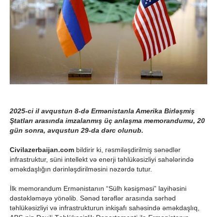
2025-ci il avqustun 8-də Ermənistanla Amerika Birləşmiş
Ştatları arasında imzalanmış üç anlaşma memorandumu, 20
gün sonra, avqustun 29-da dərc olunub.
Civilazerbaijan.com
bildirir ki, rəsmiləşdirilmiş sənədlər
infrastruktur, süni intellekt və enerji təhlükəsizliyi sahələrində
əməkdaşlığın dərinləşdirilməsini nəzərdə tutur.
İlk memorandum Ermənistanın “Sülh kəsişməsi” layihəsini
dəstəkləməyə yönəlib. Sənəd tərəflər arasında sərhəd
təhlükəsizliyi və infrastrukturun inkişafı sahəsində əməkdaşlıq,