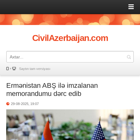
CivilAzerbaijan.com
Saytın tam versiyası
Ermənistan ABŞ ilə imzalanan
memorandumu dərc edib
29-08-2025, 19:07