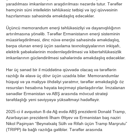
yaradılması imkanlarının araşdırılması nəzərdə tutur. Tərəflər
həmçinin süni intellektin təhlükəsiz tətbiqi və işçi qüvvəsinin
hazırlanması sahəsində əməkdaşlıq edəcəklər.
Üçüncü memorandum enerji təhlükəsizliyi və dayanıqlılığının
artırılmasına yönəlib. Tərəflər Ermənistanın enerji sisteminin
müasirləşdirilməsi, dinc nüvə enerjisi sahəsində əməkdaşlıq,
bərpa olunan enerji üçün saxlama texnologiyalarının inkişafı,
elektrik şəbəkələrinin modernləşdirilməsi və kibertəhlükəsizlik
imkanlarının gücləndirilməsi sahələrində əməkdaşlıq edəcəklər.
Hər üç sənəd bir il müddətinə qüvvədə olacaq və tərəflərin
razılığı ilə əlavə üç dövr üçün uzadıla bilər. Memorandumlar
hüquqi və ya maliyyə öhdəliyi yaratmır, tərəflər əməkdaşlığı öz
resursları hesabına həyata keçirməyi planlaşdırırlar. İmzalanan
sənədlər Ermənistan və ABŞ arasında mövcud strateji
tərəfdaşlığı yeni səviyyəyə yüksəltməyi hədəfləyir.
2025-ci il avqustun 8-də Ağ evdə ABŞ prezidenti Donald Tramp,
Azərbaycan prezidenti İlham Əliyev və Ermənistan baş naziri
Nikol Paşinyan “Beynəlxalq Sülh və Rifah üçün Tramp Marşrutu”
(TRIPP) ilə bağlı razılığa gəliblər. Tərəflər arasında