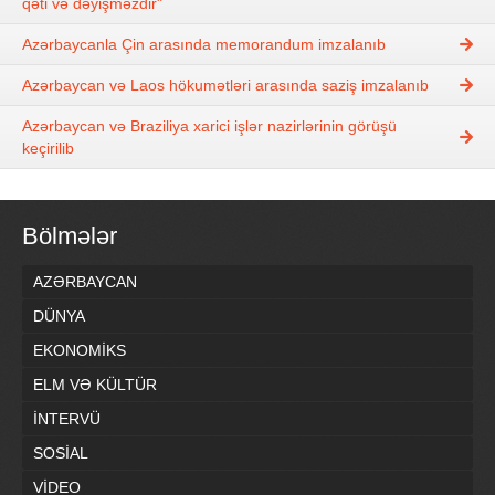
qəti və dəyişməzdir"
Azərbaycanla Çin arasında memorandum imzalanıb
Azərbaycan və Laos hökumətləri arasında saziş imzalanıb
Azərbaycan və Braziliya xarici işlər nazirlərinin görüşü
keçirilib
Bölmələr
AZƏRBAYCAN
DÜNYA
EKONOMİKS
ELM VƏ KÜLTÜR
İNTERVÜ
SOSİAL
VİDEO