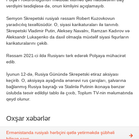
verdiyini təsdiqləsə də, onun kimliyini açıqlamayıb.
Semyon Skrepetski rusiyalı rəssam Robert Kuzovkovun
yaradıcılıq təxəllüsüdür. O, siyasi karikaturaları ilə tanınıb.
Skrepetski Vladimir Putin, Aleksey Navalnı, Ramzan Kadırov və
Aleksandr Lukaşenko da daxil olmaqla müxtəlif siyasi fiqurların
karikaturalarını çəkib.
Rəssam 2021-ci ildə Rusiyanı tərk edərək Polşaya mühacirət
edib.
İyunun 12-də, Rusiya Günündə Skrepetski etiraz aksiyası
keçirib. O, aksiyaya ayağında ənənəvi rus çarıqları, şalvarına
bağlanmış Rusiya bayrağı və Stalinlə Putinin ikonaya bənzər
üslubda təsvir edildiyi tablo ilə çıxıb, Toplum TV-nin məlumatında
qeyd olunur.
Oxşar xəbərlər
Ermənistanda rusiyalı hərbçini qətlə yetirməkdə şübhəli
bilinən şəxs