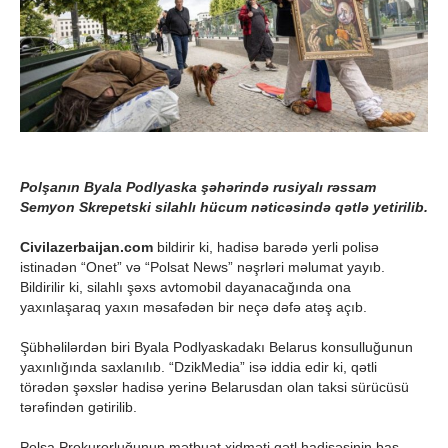
Polşanın Byala Podlyaska şəhərində rusiyalı rəssam
Semyon Skrepetski silahlı hücum nəticəsində qətlə yetirilib.
Civilazerbaijan.com
bildirir ki, hadisə barədə yerli polisə
istinadən “Onet” və “Polsat News” nəşrləri məlumat yayıb.
Bildirilir ki, silahlı şəxs avtomobil dayanacağında ona
yaxınlaşaraq yaxın məsafədən bir neçə dəfə atəş açıb.
Şübhəlilərdən biri Byala Podlyaskadakı Belarus konsulluğunun
yaxınlığında saxlanılıb. “DzikMedia” isə iddia edir ki, qətli
törədən şəxslər hadisə yerinə Belarusdan olan taksi sürücüsü
tərəfindən gətirilib.
Polşa Prokurorluğunun mətbuat xidməti qətl hadisəsinin baş