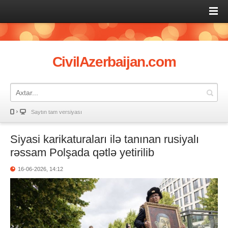
CivilAzerbaijan.com
Saytın tam versiyası
Siyasi karikaturaları ilə tanınan rusiyalı
rəssam Polşada qətlə yetirilib
16-06-2026, 14:12