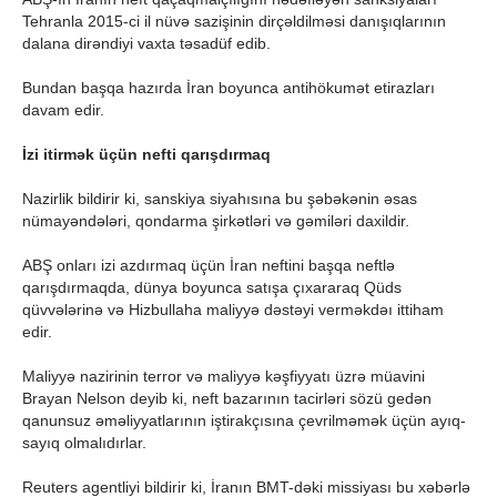
Tehranla 2015-ci il nüvə sazişinin dirçəldilməsi danışıqlarının
dalana dirəndiyi vaxta təsadüf edib.
Bundan başqa hazırda İran boyunca antihökumət etirazları
davam edir.
İzi itirmək üçün nefti qarışdırmaq
Nazirlik bildirir ki, sanskiya siyahısına bu şəbəkənin əsas
nümayəndələri, qondarma şirkətləri və gəmiləri daxildir.
ABŞ onları izi azdırmaq üçün İran neftini başqa neftlə
qarışdırmaqda, dünya boyunca satışa çıxararaq Qüds
qüvvələrinə və Hizbullaha maliyyə dəstəyi verməkdəı ittiham
edir.
Maliyyə nazirinin terror və maliyyə kəşfiyyatı üzrə müavini
Brayan Nelson deyib ki, neft bazarının tacirləri sözü gedən
qanunsuz əməliyyatlarının iştirakçısına çevrilməmək üçün ayıq-
sayıq olmalıdırlar.
Reuters agentliyi bildirir ki, İranın BMT-dəki missiyası bu xəbərlə