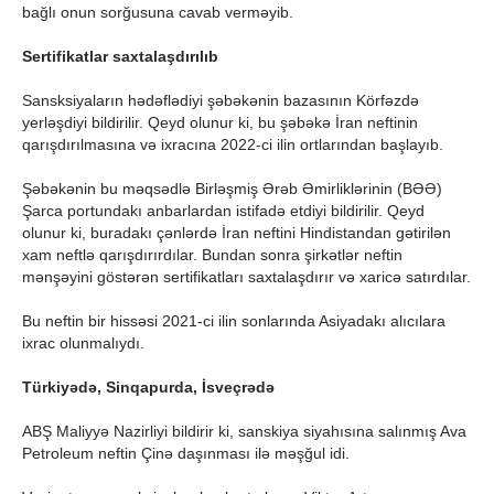
bağlı onun sorğusuna cavab verməyib.
Sertifikatlar saxtalaşdırılıb
Sansksiyaların hədəflədiyi şəbəkənin bazasının Körfəzdə
yerləşdiyi bildirilir. Qeyd olunur ki, bu şəbəkə İran neftinin
qarışdırılmasına və ixracına 2022-ci ilin ortlarından başlayıb.
Şəbəkənin bu məqsədlə Birləşmiş Ərəb Əmirliklərinin (BƏƏ)
Şarca portundakı anbarlardan istifadə etdiyi bildirilir. Qeyd
olunur ki, buradakı çənlərdə İran neftini Hindistandan gətirilən
xam neftlə qarışdırırdılar. Bundan sonra şirkətlər neftin
mənşəyini göstərən sertifikatları saxtalaşdırır və xaricə satırdılar.
Bu neftin bir hissəsi 2021-ci ilin sonlarında Asiyadakı alıcılara
ixrac olunmalıydı.
Türkiyədə, Sinqapurda, İsveçrədə
ABŞ Maliyyə Nazirliyi bildirir ki, sanskiya siyahısına salınmış Ava
Petroleum neftin Çinə daşınması ilə məşğul idi.