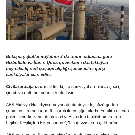
Birləşmiş Ştatlar noyabrın 3-də onun iddiasına görə
Hizbullahı və İranın Qüds qüvvələrini dəstəkləyən
beynəlxalq neft qaçaqmalçılığı şəbəkəsinə qarşı
sanksiyalar elan edib.
Civilazerbaijan.com
bildirir ki, bu sanksiyalar onlarca şəxsi,
şirkəti və neft tankerlərini hədəfləyir.
ABŞ Maliyyə Nazirliyinin bəyanatında deyilir ki, sözü gedən
şəbəkənin adamları neft ticarəti ilə məşğul olurlar və əldə olunan
gəliri Livanda İranın dəstəklədiyi Hizbullah təşkilatına və İran
İnqilab Keşikçiləri Korpusunun Qüds qüvvələrinə çatdırırlar.
ABŞ-ın İranın neft qaçaqmalçılığını hədəfləyən sanksiyaları