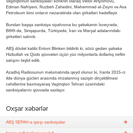
Vaşinqtonun sanksiyaları konkret olaraq Viktor Artyomovu,
Edman Nafriyeni, Ruzbeh Zahedini, Məhəmməd əl-Zeyni və Ava
Petroleum kimi onların nəzarətində olan şirkətləri hədəfləyir.
Bundan başqa sanksiya siyahısına bu şəbəkənin İsveçrədə,
BƏƏ-də, Sinqapurda, Türkiyədə, İran və Marşal adalarındakı
şirkətləri salınıb.
ABŞ dövlət katibi Entoni Blinken bildirib ki, sözü gedən şəbəkə
Hizbullah və Qüds qüvvələri üçün yüz milyonlarla dollarlıq neftin
satışını təşkil edib.
Azadlıq Radiosunun məlumatında qeyd olunur ki, İranla 2015-ci
ildə dünya gücləri arasında imzalanmış sazişin dirçəldilməsi
cəhdlərinə baxmayaraq Vaşinqton Tehran üzərindəki
sanksiyalarını qüvvədə saxlayır.
Oxşar xəbərlər
ABŞ SEPAH-a qarşı sanksiyalar
İranın neft tankeri vurulub