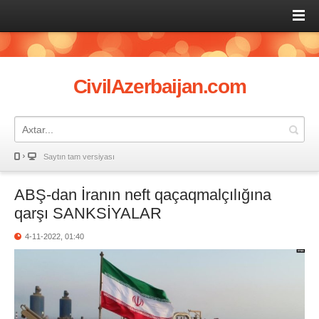
CivilAzerbaijan.com
Saytın tam versiyası
ABŞ-dan İranın neft qaçaqmalçılığına
qarşı SANKSİYALAR
4-11-2022, 01:40