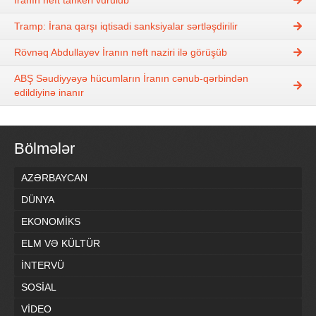
Tramp: İrana qarşı iqtisadi sanksiyalar sərtləşdirilir
Rövnəq Abdullayev İranın neft naziri ilə görüşüb
ABŞ Səudiyyəyə hücumların İranın cənub-qərbindən
edildiyinə inanır
Bölmələr
AZƏRBAYCAN
DÜNYA
EKONOMİKS
ELM VƏ KÜLTÜR
İNTERVÜ
SOSİAL
VİDEO