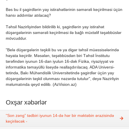
Bəs bu il şagirdlərin yay istirahətlərinin səmərəli keçirilməsi üçün
hansı addımlar atılacaq?
Təhsil Nazirliyindən bildirilib ki, şagirdlərin yay istirahət
düşərgələrinin səmərəli keçirilməsi ilə bağlı müxtəlif təşəbbüslər
mövcuddur.
"Belə düşərgələrin tə­şkili bu və ya digər təhsil müəssisələri­ndə
həyata keçirilir. Məsələn, təşəbbüsdən biri Təhsil İnstitutu
tərəfindən iyunun 16-dan iyulun 16-dək Fizika, riyaziyyat və
informatika təmayüllü liseydə reallaşdır­ılacaq. ADA Universi­
tetində, Bakı Mühənd­islik Universitetində şagirdlər üçün yay
düşərgələrinin təşk­il olunması nəzərdə tutulur", deyə Nazirliyin
məlumatında qeyd edilib. (AzVision.az)
Oxşar xəbərlər
“Son zəng” tədbiri iyunun 14-də hər bir məktəbin ərazisində
keçiriləcək -