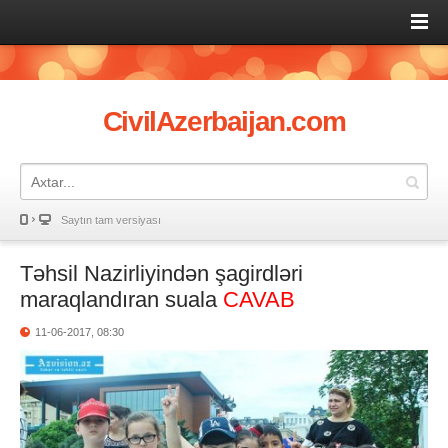
CivilAzerbaijan.com
Saytın tam versiyası
Təhsil Nazirliyindən şagirdləri
maraqlandıran suala
CAVAB
11-06-2017, 08:30