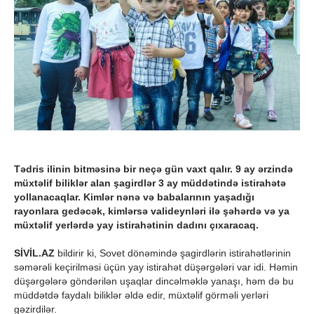
Tədris ilinin bitməsinə bir neçə gün vaxt qalır. 9 ay ərzində
müxtəlif biliklər alan şagirdlər 3 ay müddətində istirahətə
yollanacaqlar. Kimlər nənə və babalarının yaşadığı
rayonlara gedəcək, kimlərsə valideynləri ilə şəhərdə və ya
müxtəlif yerlərdə yay istirahətinin dadını çıxaracaq.
SİVİL.AZ
bildirir ki, Sovet dönəmində şagirdlərin istirahətlərinin
səmərəli keçirilməsi üçün yay istirahət düşərgələri var idi. Həmin
düşərgələrə göndərilən uşaqlar dincəlməklə yanaşı, həm də bu
müddətdə faydalı biliklər əldə edir, müxtəlif görməli yerləri
gəzirdilər.