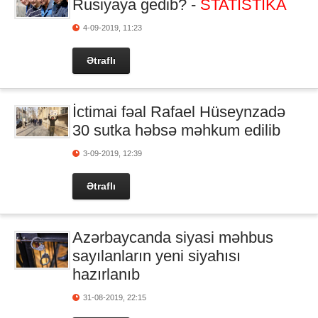
Rusiyaya gedib? -
STATİSTİKA
4-09-2019, 11:23
Ətraflı
İctimai fəal Rafael Hüseynzadə
30 sutka həbsə məhkum edilib
3-09-2019, 12:39
Ətraflı
Azərbaycanda siyasi məhbus
sayılanların yeni siyahısı
hazırlanıb
31-08-2019, 22:15