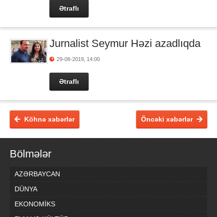
Ətraflı
Jurnalist Seymur Həzi azadlıqda
29-08-2019, 14:00
Ətraflı
Köhnə xəbərlər
Öncəki xəbərlər
Bölmələr
AZƏRBAYCAN
DÜNYA
EKONOMİKS