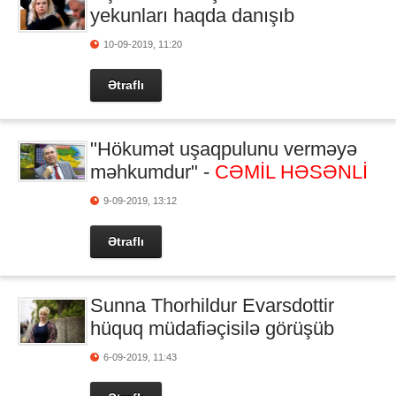
yekunları haqda danışıb
10-09-2019, 11:20
Ətraflı
"Hökumət uşaqpulunu verməyə
məhkumdur" -
CƏMİL HƏSƏNLİ
9-09-2019, 13:12
Ətraflı
Sunna Thorhildur Evarsdottir
hüquq müdafiəçisilə görüşüb
6-09-2019, 11:43