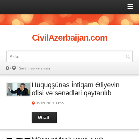
CivilAzerbaijan.com
Saytın tam versiyası
Hüquqşünas İntiqam Əliyevin
ofisi və sənədləri qaytarılıb
15-09-2019, 11:55
Ətraflı