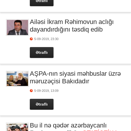
Ətraflı
Ailəsi İkram Rəhimovun aclığı
dayandırdığını təsdiq edib
5-09-2019, 23:30
Ətraflı
AŞPA-nın siyasi məhbuslar üzrə
məruzəçisi Bakıdadır
5-09-2019, 13:09
Ətraflı
Bu il nə qədər azərbaycanlı