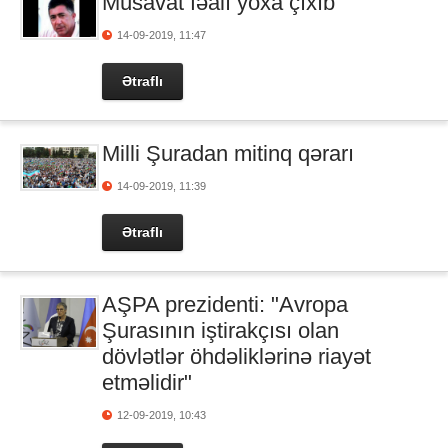
Müsavat fəalı yoxa çıxıb
14-09-2019, 11:47
Ətraflı
Milli Şuradan mitinq qərarı
14-09-2019, 11:39
Ətraflı
AŞPA prezidenti: "Avropa
Şurasının iştirakçısı olan
dövlətlər öhdəliklərinə riayət
etməlidir"
12-09-2019, 10:43