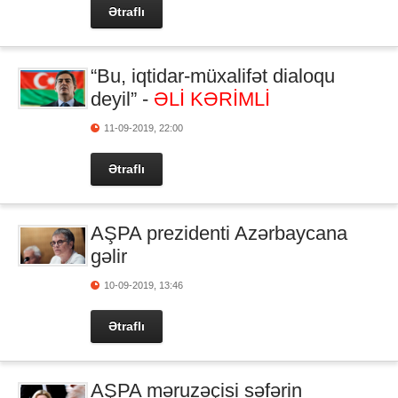
Ətraflı
“Bu, iqtidar-müxalifət dialoqu
deyil” -
ƏLİ KƏRİMLİ
11-09-2019, 22:00
Ətraflı
AŞPA prezidenti Azərbaycana
gəlir
10-09-2019, 13:46
Ətraflı
AŞPA məruzəçisi səfərin