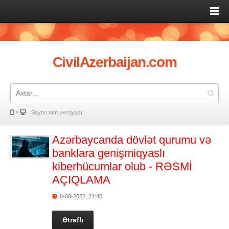
CivilAzerbaijan.com
Saytın tam versiyası
Azərbaycanda dövlət qurumu və
banklara genişmiqyaslı
kiberhücumlar olub - RƏSMİ
AÇIQLAMA
8-08-2022, 21:46
Ətraflı