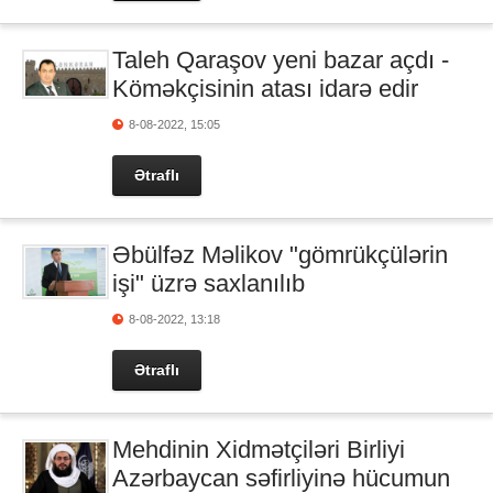
Taleh Qaraşov yeni bazar açdı -
Köməkçisinin atası idarə edir
8-08-2022, 15:05
Ətraflı
Əbülfəz Məlikov "gömrükçülərin
işi" üzrə saxlanılıb
8-08-2022, 13:18
Ətraflı
Mehdinin Xidmətçiləri Birliyi
Azərbaycan səfirliyinə hücumun