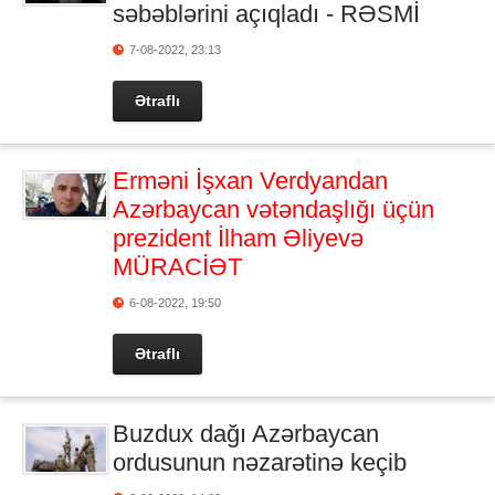
səbəblərini açıqladı - RƏSMİ
7-08-2022, 23:13
Ətraflı
Erməni İşxan Verdyandan
Azərbaycan vətəndaşlığı üçün
prezident İlham Əliyevə
MÜRACİƏT
6-08-2022, 19:50
Ətraflı
Buzdux dağı Azərbaycan
ordusunun nəzarətinə keçib