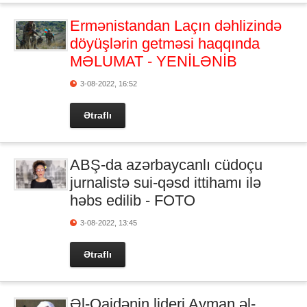
Ermənistandan Laçın dəhlizində
döyüşlərin getməsi haqqında
MƏLUMAT - YENİLƏNİB
3-08-2022, 16:52
Ətraflı
ABŞ-da azərbaycanlı cüdoçu
jurnalistə sui-qəsd ittihamı ilə
həbs edilib - FOTO
3-08-2022, 13:45
Ətraflı
Əl-Qaidənin lideri Ayman əl-