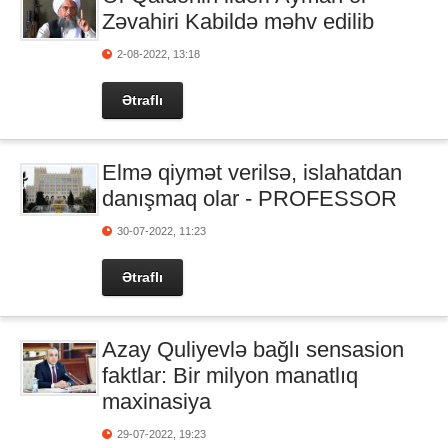
Zəvahiri Kabildə məhv edilib
2-08-2022, 13:18
Ətraflı
Elmə qiymət verilsə, islahatdan
danışmaq olar - PROFESSOR
30-07-2022, 11:23
Ətraflı
Azay Quliyevlə bağlı sensasion
faktlar: Bir milyon manatlıq
maxinasiya
29-07-2022, 19:23