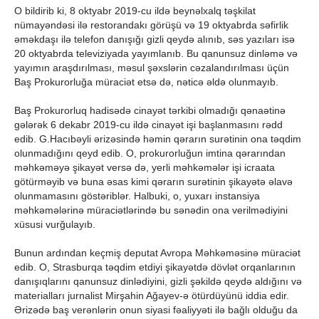
O bildirib ki, 8 oktyabr 2019-cu ildə beynəlxalq təşkilat
nümayəndəsi ilə restorandakı görüşü və 19 oktyabrda səfirlik
əməkdaşı ilə telefon danışığı gizli qeydə alınıb, səs yazıları isə
20 oktyabrda televiziyada yayımlanıb. Bu qanunsuz dinləmə və
yayımın araşdırılması, məsul şəxslərin cəzalandırılması üçün
Baş Prokurorluğa müraciət etsə də, nəticə əldə olunmayıb.
Baş Prokurorluq hadisədə cinayət tərkibi olmadığı qənaətinə
gələrək 6 dekabr 2019-cu ildə cinayət işi başlanmasını rədd
edib. G.Hacıbəyli ərizəsində həmin qərarın surətinin ona təqdim
olunmadığını qeyd edib. O, prokurorluğun imtina qərarından
məhkəməyə şikayət versə də, yerli məhkəmələr işi icraata
götürməyib və buna əsas kimi qərarın surətinin şikayətə əlavə
olunmamasını göstəriblər. Halbuki, o, yuxarı instansiya
məhkəmələrinə müraciətlərində bu sənədin ona verilmədiyini
xüsusi vurğulayıb.
Bunun ardından keçmiş deputat Avropa Məhkəməsinə müraciət
edib. O, Strasburqa təqdim etdiyi şikayətdə dövlət orqanlarının
danışıqlarını qanunsuz dinlədiyini, gizli şəkildə qeydə aldığını və
materialları jurnalist Mirşahin Ağayev-ə ötürdüyünü iddia edir.
Ərizədə baş verənlərin onun siyasi fəaliyyəti ilə bağlı olduğu da