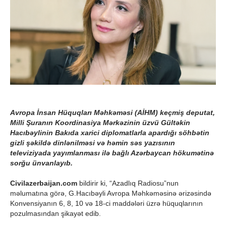
Avropa İnsan Hüquqları Məhkəməsi (AİHM) keçmiş deputat,
Milli Şuranın Koordinasiya Mərkəzinin üzvü Gültəkin
Hacıbəylinin Bakıda xarici diplomatlarla apardığı söhbətin
gizli şəkildə dinlənilməsi və həmin səs yazısının
televiziyada yayımlanması ilə bağlı Azərbaycan hökumətinə
sorğu ünvanlayıb.
Civilazerbaijan.com
bildirir ki, “Azadlıq Radiosu”nun
məlumatına görə, G.Hacıbəyli Avropa Məhkəməsinə ərizəsində
Konvensiyanın 6, 8, 10 və 18-ci maddələri üzrə hüquqlarının
pozulmasından şikayət edib.