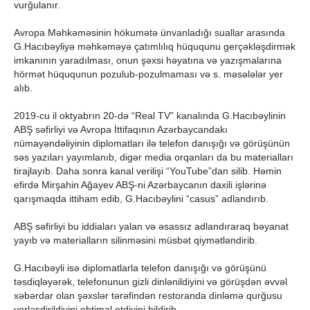
vurğulanır.
Avropa Məhkəməsinin hökumətə ünvanladığı suallar arasında
G.Hacıbəyliyə məhkəməyə çatımlılıq hüququnu gerçəkləşdirmək
imkanının yaradılması, onun şəxsi həyatına və yazışmalarına
hörmət hüququnun pozulub-pozulmaması və s. məsələlər yer
alıb.
2019-cu il oktyabrın 20-də “Real TV” kanalında G.Hacıbəylinin
ABŞ səfirliyi və Avropa İttifaqının Azərbaycandakı
nümayəndəliyinin diplomatları ilə telefon danışığı və görüşünün
səs yazıları yayımlanıb, digər media orqanları da bu materialları
tirajlayıb. Daha sonra kanal verilişi “YouTube”dan silib. Həmin
efirdə Mirşahin Ağayev ABŞ-ni Azərbaycanın daxili işlərinə
qarışmaqda ittiham edib, G.Hacıbəylini “casus” adlandırıb.
ABŞ səfirliyi bu iddiaları yalan və əsassız adlandıraraq bəyanat
yayıb və materialların silinməsini müsbət qiymətləndirib.
G.Hacıbəyli isə diplomatlarla telefon danışığı və görüşünü
təsdiqləyərək, telefonunun gizli dinlənildiyini və görüşdən əvvəl
xəbərdar olan şəxslər tərəfindən restoranda dinləmə qurğusu
yerləşdirildiyini ehtimal etdiyini bildirib.