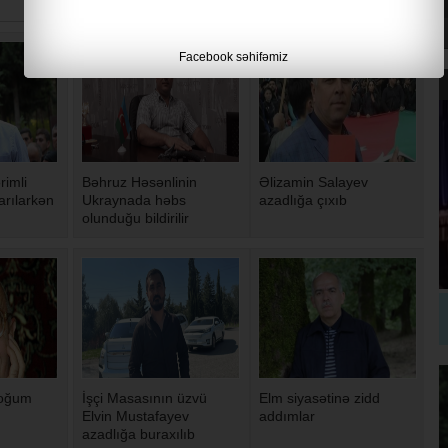
Facebook səhifəmiz
rimli
Bəhruz Həsənlinin
Əlizamin Salayev
rılarkən
Ukraynada həbs
azadlığa çıxıb
olunduğu bildirilir
doğum
İşçi Masasının üzvü
Elm siyasətinə zidd
Elvin Mustafayev
addımlar
azadlığa buraxılıb