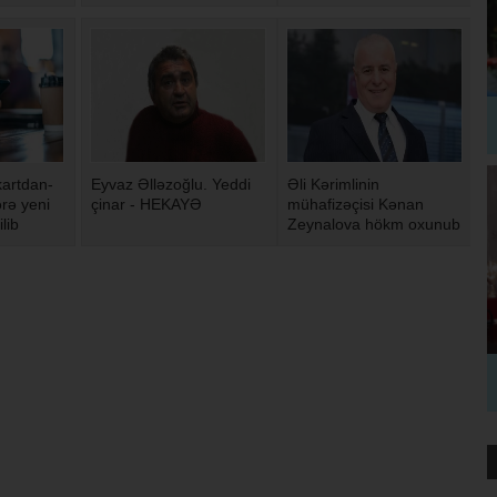
artdan-
Eyvaz Əlləzoğlu. Yeddi
Əli Kərimlinin
rə yeni
çinar - HEKAYƏ
mühafizəçisi Kənan
ilib
Zeynalova hökm oxunub