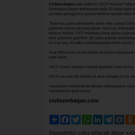
Civilazerbaijan.com
bildirir ki, AXCP Nəzarət Təfti
Nərimanov Rayon Məhkəməsi fəala 30 sutka həbs cəzası
ya hərbi qulluqçunun qanuni tələbinə qəsdən tabe olm
"Anar bəy şəxsi avtomobilini idarə edən zaman Dövlə
gətirərək cərimə yazmaq istəyib. Anar bəy avtomobili
etirazını bildirib. DYP əməkdaşı əlavə qüvvə çağırar
polis şöbəsinə gətiriblər. Bir sutka şöbədə saxland
ilə Anar bəy 30 sutka inzibati qaydada həbs olundu", 
Anar Ərkivan bu ilin fevralında da polisə müqavimət və
rədd edirdi.
AXCP üzvləri vaxtaşırı inzibati qaydada həbs olunur. On
AXCP-nin sədr Əli Kərimli də daxil olmaqla 20-yə ya
Azərbaycan hökuməti isə ölkədə vətəndaşların siyasi 
məlumatında qeyd olunur.
civilazerbaijan.com
Share
Facebook
Twitter
WhatsApp
LinkedIn
Telegram
Mail.R
Diqqətinizi çəkə biləcək digər xəb