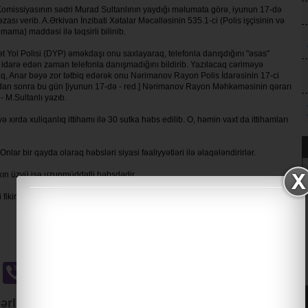
ş Komissiyasının sədri Murad Sultanlının yaydığı məlumata görə, iyunun 17-də
 verib. A.Ərkivan İnzibati Xətalar Məcəlləsinin 535.1-ci (Polis işçisinin və
ama) maddəsi ilə təqsirli bilinib.
t Yol Polisi (DYP) əməkdaşı onu saxlayaraq, telefonla danışdığını "əsas"
 idarə edən zaman telefonla danışmadığını bildirib. Yazılacaq cəriməyə
aq, Anar bəyə zor tətbiq edərək onu Nərimanov Rayon Polis İdarəsinin 17-ci
ıqdan sonra bu gün [iyunun 17-də - red.] Nərimanov Rayon Məhkəməsinin qərarı
- M.Sultanlı yazıb.
 xırda xuliqanlıq ittihamı ilə 30 sutka həbs edilib. O, həmin vaxt da ittihamları
lar bir qayda olaraq həbsləri siyasi fəaliyyətləri ilə əlaqələndirirlər.
xın üzvü isə uzunmüddətli həbsdədir.
fikir və ya fəaliyyətlərinə görə həbs olunmadığını deyir, Toplum Tv-nin
u
Odnoklassniki
Viber
Gmail
ərlər