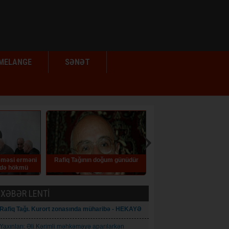
MELANGE
SƏNƏT
ağının doğum günüdür
Elm siyasətinə zidd addımlar
İlqar Məmmədo
müraci
XƏBƏR LENTİ
Rafiq Tağı. Kurort zonasında müharibə - HEKAYƏ
Yaxınları: Əli Kərimli məhkəməyə aparılarkən