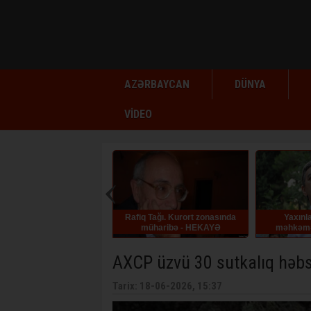
AZƏRBAYCAN
DÜNYA
VİDEO
Rafiq Tağı. Kurort zonasında
Yaxınları: Əli Kərimli
B
müharibə - HEKAYƏ
məhkəməyə aparılarkən
huşunu itirib
AXCP üzvü 30 sutkalıq həb
Tarix: 18-06-2026, 15:37