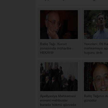
Rafiq Tağı. Kurort
Yaxınları: Əli Kə
zonasında müharibə -
məhkəməyə apa
HEKAYƏ
huşunu itirib
Apellyasiya Məhkəməsi
Rafiq Tağının 
erməni məhbuslar
günüdür
barədə hökmü qüvvədə