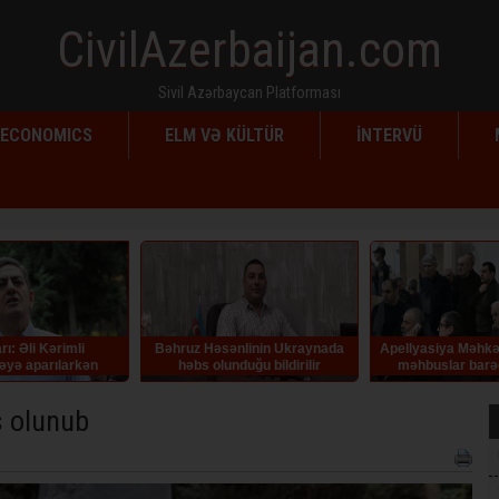
CivilAzerbaijan.com
Sivil Azərbaycan Platforması
ECONOMICS
ELM VƏ KÜLTÜR
İNTERVÜ
əhruz Həsənlinin Ukraynada
Apellyasiya Məhkəməsi erməni
Rafiq T
həbs olunduğu bildirilir
məhbuslar barədə hökmü
qüvvədə saxlayıb
s olunub