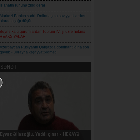
İslahatın ruhuna zidd qərar
Mərkəzi Bankın sədri: Dollarlaşma səviyyəsi ardıcıl
olaraq aşağı düşür
Beynəlxalq qurumlardan ToplumTV işi üzrə hökmə
REAKSİYALAR
Azərbaycan Rusiyanın Qafqazda dominantlığına son
qoyub - Ukrayna kəşfiyyat xidməti
Toplum TV işi üzrə hökm oxunub
SƏNƏT
Cəzaçəkmə müəssisəsində işıq və su yoxdur - Tofiq
Yaqublu
Şəmşad Ağa: İnformasiya axını idarəolunan
mərhələdən idarəolunmaz mərhələyə keçir
Natiq Babayev - Qız adı: Azərbaycan maarifçiliyinin
mənəvi simvolu
Qoderzi Çoxeli. İntizar - Hekayə
Avropa İttifaqı Rusiyaya qarşı 21-ci sanksiya paketini
Eyvaz Əlləzoğlu. Yeddi çinar - HEKAYƏ
qəbul edib