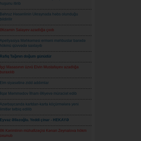
huşunu itirib
Bəhruz Həsənlinin Ukraynada həbs olunduğu
bildirilir
Əlizamin Salayev azadlığa çıxıb
Apellyasiya Məhkəməsi erməni məhbuslar barədə
hökmü qüvvədə saxlayıb
Rafiq Tağının doğum günüdür
İşçi Masasının üzvü Elvin Mustafayev azadlığa
buraxılıb
Elm siyasətinə zidd addımlar
İlqar Məmmədov İlham Əliyevə müraciət edib
Azərbaycanda kartdan-karta köçürmələrə yeni
limitlər tətbiq edilib
Eyvaz Əlləzoğlu. Yeddi çinar - HEKAYƏ
Əli Kərimlinin mühafizəçisi Kənan Zeynalova hökm
oxunub