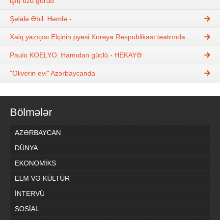
işıq üzü görüb
Şəlalə Əbil: Həmlə -
Xalq yazıçısı Elçinin pyesi Koreya Respublikası teatrında
Paulo KOELYO. Hamıdan güclü - HEKAYƏ
"Oliverin evi" Azərbaycanda
Bölmələr
AZƏRBAYCAN
DÜNYA
EKONOMİKS
ELM VƏ KÜLTÜR
İNTERVÜ
SOSİAL