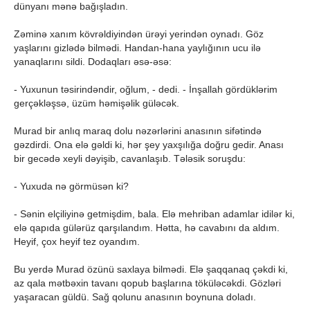
dünyanı mənə bağışladın.
Zəminə xanım kövrəldiyindən ürəyi yerindən oynadı. Göz
yaşlarını gizlədə bilmədi. Handan-hana yaylığının ucu ilə
yanaqlarını sildi. Dodaqları əsə-əsə:
- Yuxunun təsirindəndir, oğlum, - dedi. - İnşallah gördüklərim
gerçəkləşsə, üzüm həmişəlik güləcək.
Murad bir anlıq maraq dolu nəzərlərini anasının sifətində
gəzdirdi. Ona elə gəldi ki, hər şey yaxşılığa doğru gedir. Anası
bir gecədə xeyli dəyişib, cavanlaşıb. Tələsik soruşdu:
- Yuxuda nə görmüsən ki?
- Sənin elçiliyinə getmişdim, bala. Elə mehriban adamlar idilər ki,
elə qapıda gülərüz qarşılandım. Hətta, hə cavabını da aldım.
Heyif, çox heyif tez oyandım.
Bu yerdə Murad özünü saxlaya bilmədi. Elə şaqqanaq çəkdi ki,
az qala mətbəxin tavanı qopub başlarına töküləcəkdi. Gözləri
yaşaracan güldü. Sağ qolunu anasının boynuna doladı.