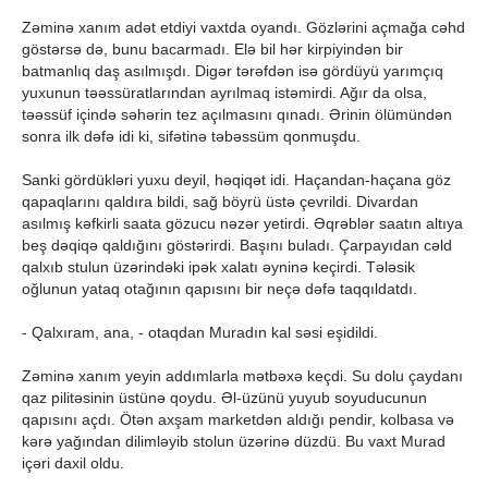
Zəminə xanım adət etdiyi vaxtda oyandı. Gözlərini açmağa cəhd
göstərsə də, bunu bacarmadı. Elə bil hər kirpiyindən bir
batmanlıq daş asılmışdı. Digər tərəfdən isə gördüyü yarımçıq
yuxunun təəssüratlarından ayrılmaq istəmirdi. Ağır da olsa,
təəssüf içində səhərin tez açılmasını qınadı. Ərinin ölümündən
sonra ilk dəfə idi ki, sifətinə təbəssüm qonmuşdu.
Sanki gördükləri yuxu deyil, həqiqət idi. Haçandan-haçana göz
qapaqlarını qaldıra bildi, sağ böyrü üstə çevrildi. Divardan
asılmış kəfkirli saata gözucu nəzər yetirdi. Əqrəblər saatın altıya
beş dəqiqə qaldığını göstərirdi. Başını buladı. Çarpayıdan cəld
qalxıb stulun üzərindəki ipək xalatı əyninə keçirdi. Tələsik
oğlunun yataq otağının qapısını bir neçə dəfə taqqıldatdı.
- Qalxıram, ana, - otaqdan Muradın kal səsi eşidildi.
Zəminə xanım yeyin addımlarla mətbəxə keçdi. Su dolu çaydanı
qaz pilitəsinin üstünə qoydu. Əl-üzünü yuyub soyuducunun
qapısını açdı. Ötən axşam marketdən aldığı pendir, kolbasa və
kərə yağından dilimləyib stolun üzərinə düzdü. Bu vaxt Murad
içəri daxil oldu.