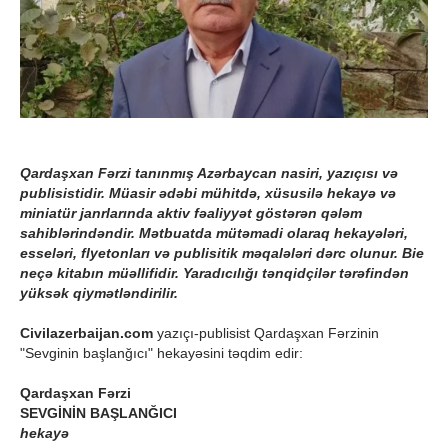
Qardaşxan Fərzi tanınmış Azərbaycan nasiri, yazıçısı və
publisistidir. Müasir ədəbi mühitdə, xüsusilə hekayə və
miniatür janrlarında aktiv fəaliyyət göstərən qələm
sahiblərindəndir. Mətbuatda mütəmadi olaraq hekayələri,
esseləri, flyetonları və publisitik məqalələri dərc olunur. Bie
neçə kitabın müəllifidir. Yaradıcılığı tənqidçilər tərəfindən
yüksək qiymətləndirilir.
Civilazerbaijan.com
yazıçı-publisist Qardaşxan Fərzinin
"Sevginin başlanğıcı" hekayəsini təqdim edir:
Qardaşxan Fərzi
SEVGİNİN BAŞLANĞICI
hekayə