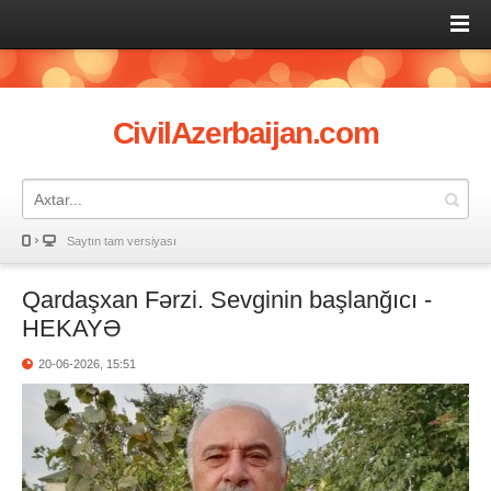
CivilAzerbaijan.com
Saytın tam versiyası
Qardaşxan Fərzi. Sevginin başlanğıcı -
HEKAYƏ
20-06-2026, 15:51