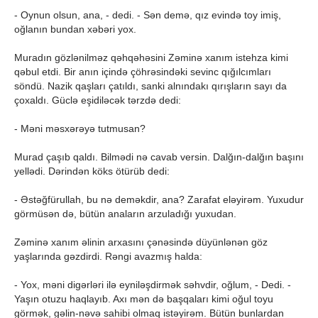
- Oynun olsun, ana, - dedi. - Sən demə, qız evində toy imiş,
oğlanın bundan xəbəri yox.
Muradın gözlənilməz qəhqəhəsini Zəminə xanım istehza kimi
qəbul etdi. Bir anın içində çöhrəsindəki sevinc qığılcımları
söndü. Nazik qaşları çatıldı, sanki alnındakı qırışların sayı da
çoxaldı. Güclə eşidiləcək tərzdə dedi:
- Məni məsxərəyə tutmusan?
Murad çaşıb qaldı. Bilmədi nə cavab versin. Dalğın-dalğın başını
yellədi. Dərindən köks ötürüb dedi:
- Əstəğfürullah, bu nə deməkdir, ana? Zarafat eləyirəm. Yuxudur
görmüsən də, bütün anaların arzuladığı yuxudan.
Zəminə xanım əlinin arxasını çənəsində düyünlənən göz
yaşlarında gəzdirdi. Rəngi avazmış halda:
- Yox, məni digərləri ilə eyniləşdirmək səhvdir, oğlum, - Dedi. -
Yaşın otuzu haqlayıb. Axı mən də başqaları kimi oğul toyu
görmək, gəlin-nəvə sahibi olmaq istəyirəm. Bütün bunlardan