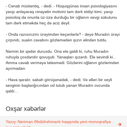
- Cənab müstəntiq, - dedi. - Hüquqşünas insan psixologiyasını
yaxşı anlayaraq cinayətin motivini tam dərk etdiyi kimi, yaxşı
psixoloq da onunla üz-üzə durduğu bir oğlanın sevgi sükutunu
tam dərk etməkdə heç də aciz deyil.
- Onda razısınızmı ürəyimdən keçənlərlə? - deyə Muradın ürəyi
çırpındı, sualın cavabını gözləmədən qızın əlindən tutdu.
Nərmin bir qədər duruxdu. Ona elə gəldi ki, ruhu Muradın
ruhuyla çoxdandır qovuşub. Yanaqları qızardı. Elə sevindi ki...
Amma cavab verməyə tələsmədi. Gözlərini oğlanın gözlərindən
ayırmadan:
- Hava qaralır, sabah görüşənədək, - dedi. Və əlləri bir xeyli
sevginin başlanğıcından od tutub yanan Muradın ovcunda
qaldı...
Oxşar xəbərlər
Yazıçı Nəriman Əbdülrəhmanlı haqqında yeni monoqrafiya