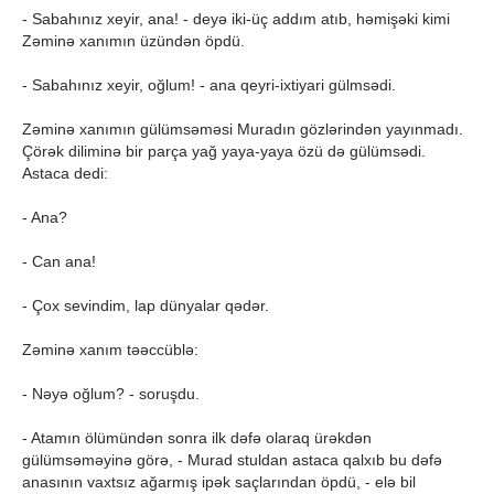
- Sabahınız xeyir, ana! - deyə iki-üç addım atıb, həmişəki kimi
Zəminə xanımın üzündən öpdü.
- Sabahınız xeyir, oğlum! - ana qeyri-ixtiyari gülmsədi.
Zəminə xanımın gülümsəməsi Muradın gözlərindən yayınmadı.
Çörək diliminə bir parça yağ yaya-yaya özü də gülümsədi.
Astaca dedi:
- Ana?
- Can ana!
- Çox sevindim, lap dünyalar qədər.
Zəminə xanım təəccüblə:
- Nəyə oğlum? - soruşdu.
- Atamın ölümündən sonra ilk dəfə olaraq ürəkdən
gülümsəməyinə görə, - Murad stuldan astaca qalxıb bu dəfə
anasının vaxtsız ağarmış ipək saçlarından öpdü, - elə bil