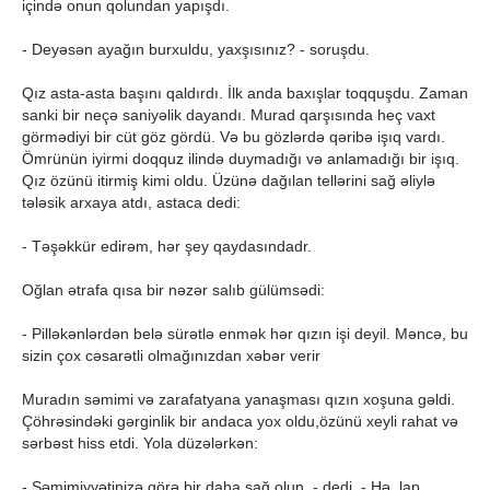
içində onun qolundan yapışdı.
- Deyəsən ayağın burxuldu, yaxşısınız? - soruşdu.
Qız asta-asta başını qaldırdı. İlk anda baxışlar toqquşdu. Zaman
sanki bir neçə saniyəlik dayandı. Murad qarşısında heç vaxt
görmədiyi bir cüt göz gördü. Və bu gözlərdə qəribə işıq vardı.
Ömrünün iyirmi doqquz ilində duymadığı və anlamadığı bir işıq.
Qız özünü itirmiş kimi oldu. Üzünə dağılan tellərini sağ əliylə
tələsik arxaya atdı, astaca dedi:
- Təşəkkür edirəm, hər şey qaydasındadr.
Oğlan ətrafa qısa bir nəzər salıb gülümsədi:
- Pilləkənlərdən belə sürətlə enmək hər qızın işi deyil. Məncə, bu
sizin çox cəsarətli olmağınızdan xəbər verir
Muradın səmimi və zarafatyana yanaşması qızın xoşuna gəldi.
Çöhrəsindəki gərginlik bir andaca yox oldu,özünü xeyli rahat və
sərbəst hiss etdi. Yola düzələrkən:
- Səmimiyyətinizə görə bir daha sağ olun, - dedi. - Hə, lap