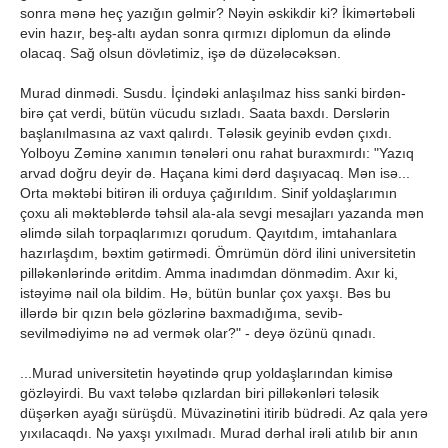
sonra mənə heç yazığın gəlmir? Nəyin əskikdir ki? İkimərtəbəli
evin hazır, beş-altı aydan sonra qırmızı diplomun da əlində
olacaq. Sağ olsun dövlətimiz, işə də düzələcəksən.
Murad dinmədi. Susdu. İçindəki anlaşılmaz hiss sanki birdən-
birə çat verdi, bütün vücudu sızladı. Saata baxdı. Dərslərin
başlanılmasına az vaxt qalırdı. Tələsik geyinib evdən çıxdı.
Yolboyu Zəminə xanımın tənələri onu rahat buraxmırdı: "Yazıq
arvad doğru deyir də. Haçana kimi dərd daşıyacaq. Mən isə...
Orta məktəbi bitirən ili orduya çağırıldım. Sinif yoldaşlarımın
çoxu ali məktəblərdə təhsil ala-ala sevgi mesajları yazanda mən
əlimdə silah torpaqlarımızı qorudum. Qayıtdım, imtahanlara
hazırlaşdım, bəxtim gətirmədi. Ömrümün dörd ilini universitetin
pilləkənlərində əritdim. Amma inadımdan dönmədim. Axır ki,
istəyimə nail ola bildim. Hə, bütün bunlar çox yaxşı. Bəs bu
illərdə bir qızın belə gözlərinə baxmadığıma, sevib-
sevilmədiyimə nə ad vermək olar?" - deyə özünü qınadı.
...Murad universitetin həyətində qrup yoldaşlarından kimisə
gözləyirdi. Bu vaxt tələbə qızlardan biri pilləkənləri tələsik
düşərkən ayağı sürüşdü. Müvazinətini itirib büdrədi. Az qala yerə
yıxılacaqdı. Nə yaxşı yıxılmadı. Murad dərhal irəli atılıb bir anın