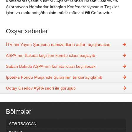
Konfederasiyasının katibi - Aparat rəhbəri Həsən Cəfərov və
Azərbaycan Həmkarlar İttifaqları Konfederasiyasının Təşkilat
işləri və məlumat şöbəsinin müdir müavini Əli Cəfərovdur.
Oxşar xəbərlər
İTV-nin Yayım Şurasına namizədlərin adları açıqlanacaq
AŞPA-nın Bakıda keçirilən komitə iclası başlayıb
Sabah Bakıda AŞPA-nın komitə iclası keçiriləcək
İpoteka Fondu Müşahidə Şurasının tərkibi açıqlanıb
Oqtay Əsədov AŞPA sədri ilə görüşüb
Bölmələr
AZƏRBAYCAN