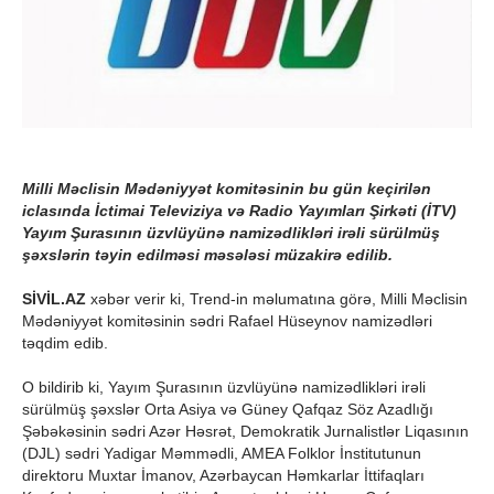
Milli Məclisin Mədəniyyət komitəsinin bu gün keçirilən
iclasında İctimai Televiziya və Radio Yayımları Şirkəti (İTV)
Yayım Şurasının üzvlüyünə namizədlikləri irəli sürülmüş
şəxslərin təyin edilməsi məsələsi müzakirə edilib.
SİVİL.AZ
xəbər verir ki, Trend-in məlumatına görə, Milli Məclisin
Mədəniyyət komitəsinin sədri Rafael Hüseynov namizədləri
təqdim edib.
O bildirib ki, Yayım Şurasının üzvlüyünə namizədlikləri irəli
sürülmüş şəxslər Orta Asiya və Güney Qafqaz Söz Azadlığı
Şəbəkəsinin sədri Azər Həsrət, Demokratik Jurnalistlər Liqasının
(DJL) sədri Yadigar Məmmədli, AMEA Folklor İnstitutunun
direktoru Muxtar İmanov, Azərbaycan Həmkarlar İttifaqları