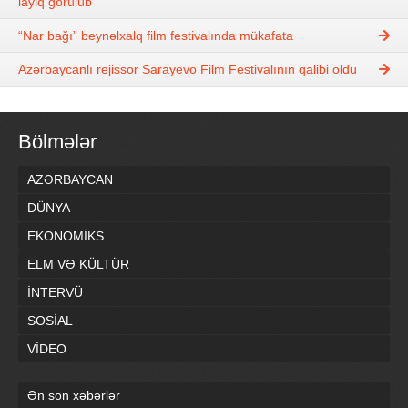
layiq görülüb
“Nar bağı” beynəlxalq film festivalında mükafata
Azərbaycanlı rejissor Sarayevo Film Festivalının qalibi oldu
Bölmələr
AZƏRBAYCAN
DÜNYA
EKONOMİKS
ELM VƏ KÜLTÜR
İNTERVÜ
SOSİAL
VİDEO
Ən son xəbərlər