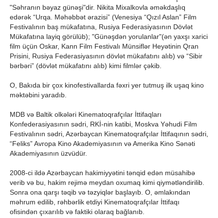
"Səhranın bəyaz günəşi"dir. Nikita Mixalkovla əməkdaşlıq
edərək “Urqa. Məhəbbət ərazisi” (Venesiya “Qızıl Aslan” Film
Festivalının baş mükafatına, Rusiya Federasiyasının Dövlət
Mükafatına layiq görülüb); "Günəşdən yorulanlar"(ən yaxşı xarici
film üçün Oskar, Kann Film Festivalı Münsiflər Heyətinin Qran
Prisini, Rusiya Federasiyasının dövlət mükafatını alıb) və “Sibir
bərbəri” (dövlət mükafatını alıb) kimi filmlər çəkib.
O, Bakıda bir çox kinofestivallarda fəxri yer tutmuş ilk uşaq kino
məktəbini yaradıb.
MDB və Baltik olkələri Kinematoqrafçılar İttifaqları
Konfederasiyasının sədri, RKİ-nin katibi, Moskva Yəhudi Film
Festivalının sədri, Azərbaycan Kinematoqrafçılar İttifaqının sədri,
“Feliks” Avropa Kino Akademiyasının və Amerika Kino Sənəti
Akademiyasının üzvüdür.
2008-ci ildə Azərbaycan hakimiyyətini tənqid edən müsahibə
verib və bu, hakim rejimə meydan oxumaq kimi qiymətləndirilib.
Sonra ona qarşı təqib və təzyiqlər başlayıb. O, əmlakından
məhrum edilib, rəhbərlik etdiyi Kinematoqrafçılar İttifaqı
ofisindən çıxarılıb və faktiki olaraq bağlanıb.