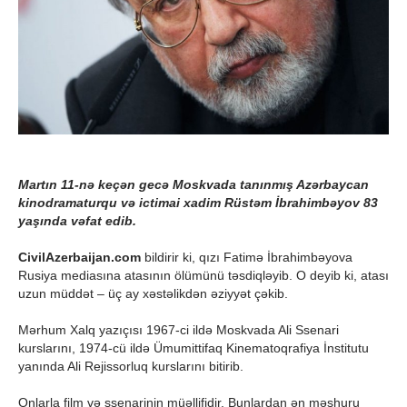
Martın 11-nə keçən gecə Moskvada tanınmış Azərbaycan
kinodramaturqu və ictimai xadim Rüstəm İbrahimbəyov 83
yaşında vəfat edib.
CivilAzerbaijan.com
bildirir ki, qızı Fatimə İbrahimbəyova
Rusiya mediasına atasının ölümünü təsdiqləyib. O deyib ki, atası
uzun müddət – üç ay xəstəlikdən əziyyət çəkib.
Mərhum Xalq yazıçısı 1967-ci ildə Moskvada Ali Ssenari
kurslarını, 1974-cü ildə Ümumittifaq Kinematoqrafiya İnstitutu
yanında Ali Rejissorluq kurslarını bitirib.
Onlarla film və ssenarinin müəllifidir. Bunlardan ən məşhuru