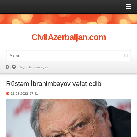
CivilAzerbaijan.com
Saytın tam versiyası
Rüstəm İbrahimbəyov vəfat edib
11-03-2022, 17:41