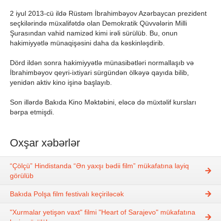
2 iyul 2013-cü ildə Rüstəm İbrahimbəyov Azərbaycan prezident
seçkilərində müxalifətdə olan Demokratik Qüvvələrin Milli
Şurasından vahid namizəd kimi irəli sürülüb. Bu, onun
hakimiyyətlə münaqişəsini daha da kəskinləşdirib.
Dörd ildən sonra hakimiyyətlə münasibətləri normallaşıb və
İbrahimbəyov qeyri-ixtiyari sürgündən ölkəyə qayıda bilib,
yenidən aktiv kino işinə başlayıb.
Son illərdə Bakıda Kino Məktəbini, eləcə də müxtəlif kursları
bərpa etmişdi.
Oxşar xəbərlər
“Çölçü” Hindistanda “Ən yaxşı bədii film” mükafatına layiq
görülüb
Bakıda Polşa film festivalı keçiriləcək
"Xurmalar yetişən vaxt" filmi "Heart of Sarajevo" mükafatına