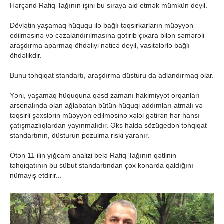
Hərçənd Rafiq Tağının işini bu sıraya aid etmək mümkün deyil.
Dövlətin yaşamaq hüququ ilə bağlı təqsirkarların müəyyən
edilməsinə və cəzalandırılmasına gətirib çıxara bilən səmərəli
araşdırma aparmaq öhdəliyi nəticə deyil, vasitələrlə bağlı
öhdəlikdir.
Bunu təhqiqat standartı, araşdırma düsturu da adlandırmaq olar.
Yəni, yaşamaq hüququna qəsd zamanı hakimiyyət orqanları
arsenalında olan ağlabatan bütün hüquqi addımları atmalı və
təqsirli şəxslərin müəyyən edilməsinə xələl gətirən hər hansı
çatışmazlıqlardan yayınmalıdır. Əks halda sözügedən təhqiqat
standartının, düsturun pozulma riski yaranır.
Ötən 11 ilin yığcam analizi belə Rafiq Tağının qətlinin
təhqiqatının bu sübut standartından çox kənarda qaldığını
nümayiş etdirir...