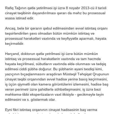
Rafiq Tağının qətlə yetirilməsi işi üzrə 8 noyabr 2013-cü il tarixli
cinayət təqibinin dayandırılması qərarı da məhz bu prosessual
əsasa istinad edir.
Ancaq, belə bir qərarın qəbul edilməsindən əvvəl istintaq orqanı
təqsirləndirilən şəxs olmadan bütün mümkün istintaq və
prosessual hərəkətləri vaxtında və keyfiyyətlə aparmalı, həyata
keçirməlidir.
Hərçənd, doktorun qətlə yetrilməsi işi üzrə bütün mümkün
istintaq və prosessual hərəkətlərin vaxtında və tam həcmdə
həyata keçirilməsi, sübutların vaxtında əldə olunması və tədqiq
edilməsi ciddi şübhə doğurur. Bu şübhənin əyani təsdiqi kimi,
yazıçının bıçaqlanmasını araşdıran Müstəqil Təhqiqat Qrupunun
cinayət təqibi orqanından əvvəl hadisə yerinə baxış keçirməsini,
iş üçün qiymətli olan kamera görüntülərini izləməsini, hadisə baş
verən perimetr üzrə şahidlərlə söhbətləşməsini, iş üzrə bəzi
məhkəmə-tibbi ekspertizaların vaxt itkisiylə - gecikməylə təyin
edilməsini və s. göstərmək olar.
Eyni fikri istintaq orqanının cinayət hadisəsinin baş vermə