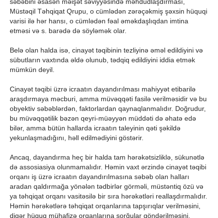
səbəbini əsasən məişət səviyyəsində məhdudlaşdırması,
Müstəqil Təhqiqat Qrupu, o cümlədən zərəçəkmiş şəxsin hüquqi
varisi ilə hər hansı, o cümlədən fəal əməkdaşlıqdan imtina
etməsi və s. barədə də söyləmək olar.
Belə olan halda isə, cinayət təqibinin tezliyinə əməl edildiyini və
sübutların vaxtında əldə olunub, tədqiq edildiyini iddia etmək
mümkün deyil.
Cinayət təqibi üzrə icraatın dayandırılması mahiyyət etibarilə
araşdırmaya məcburi, amma müvəqqəti fasilə verilməsidir və bu
obyektiv səbəblərdən, faktorlardan qaynaqlanmalıdır. Doğrudur,
bu müvəqqətilik bəzən qeyri-müəyyən müddəti də əhatə edə
bilər, amma bütün hallarda icraatın taleyinin qəti şəkildə
yekunlaşmadığını, həll edilmədiyini göstərir.
Ancaq, dayandırma heç bir halda tam hərəkətsizliklə, sükunətlə
də assosiasiya olunmamalıdır. Həmin vaxt ərzində cinayət təqibi
orqanı iş üzrə icraatın dayandırılmasına səbəb olan halları
aradan qaldırmağa yönələn tədbirlər görməli, müstəntiq özü və
ya təhqiqat orqanı vasitəsilə bir sıra hərəkətləri reallaşdırmalıdır.
Həmin hərəkətlərə təhqiqat orqanlarına tapşırıqlar verilməsini,
digər hüquq mühafizə orqanlarına sorğular göndərilməsini,