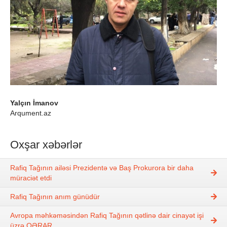
Yalçın İmanov
Arqument.az
Oxşar xəbərlər
Rafiq Tağının ailəsi Prezidentə və Baş Prokurora bir daha
müraciət etdi
Rafiq Tağının anım günüdür
Avropa məhkəməsindən Rafiq Tağının qətlinə dair cinayət işi
üzrə QƏRAR