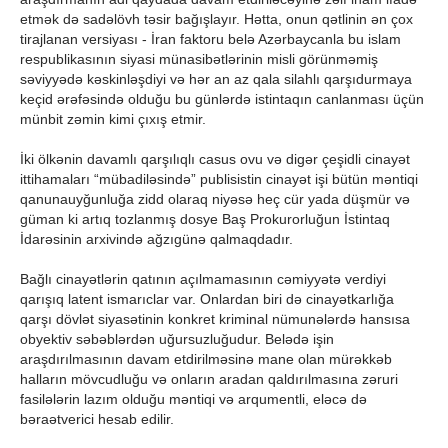
etmək də sadəlövh təsir bağışlayır. Hətta, onun qətlinin ən çox
tirajlanan versiyası - İran faktoru belə Azərbaycanla bu islam
respublikasının siyasi münasibətlərinin misli görünməmiş
səviyyədə kəskinləşdiyi və hər an az qala silahlı qarşıdurmaya
keçid ərəfəsində olduğu bu günlərdə istintaqın canlanması üçün
münbit zəmin kimi çıxış etmir.
İki ölkənin davamlı qarşılıqlı casus ovu və digər çeşidli cinayət
ittihamaları “mübadiləsində” publisistin cinayət işi bütün məntiqi
qanunauyğunluğa zidd olaraq niyəsə heç cür yada düşmür və
güman ki artıq tozlanmış dosye Baş Prokurorluğun İstintaq
İdarəsinin arxivində ağzıgünə qalmaqdadır.
Bağlı cinayətlərin qatının açılmamasının cəmiyyətə verdiyi
qarışıq latent ismarıclar var. Onlardan biri də cinayətkarlığa
qarşı dövlət siyasətinin konkret kriminal nümunələrdə hansısa
obyektiv səbəblərdən uğursuzluğudur. Belədə işin
araşdırılmasının davam etdirilməsinə mane olan mürəkkəb
halların mövcudluğu və onların aradan qaldırılmasına zəruri
fasilələrin lazım olduğu məntiqi və arqumentli, eləcə də
bəraətverici hesab edilir.