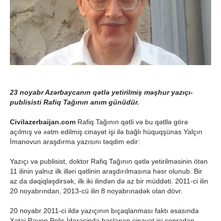
23 noyabr Azərbaycanın qətlə yetirilmiş məşhur yazıçı-
publisisti Rafiq Tağının anım günüdür.
Civilazerbaijan.com
Rafiq Tağının qətli və bu qətllə görə
açılmış və xətm edilmiş cinayət işi ilə bağlı hüquqşünas Yalçın
İmanovun araşdırma yazısını təqdim edir:
Yazıçı və publisist, doktor Rafiq Tağının qətlə yetirilməsinin ötən
11 ilinin yalnız ilk illəri qətlinin araşdırılmasına həsr olunub. Bir
az da dəqiqləşdirsək, ilk iki ilindən də az bir müddəti. 2011-ci ilin
20 noyabrından, 2013-cü ilin 8 noyabrınadək olan dövr.
20 noyabr 2011-ci ildə yazıçının bıçaqlanması faktı əsasında
Xətai Rayon Polis İdarəsində başlanan cinayət işi sonradan