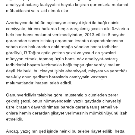
əməliyyat-axtarış fəaliyyətini həyata keçirən qurumlarla məlumat
mübadiləsini və s. aid etmək olar.
Azərbaycanda bütün açılmayan cinayət işləri ilə bağlı nəinki
cəmiyyətə, bir çox hallarda heç zərərçəkmiş şəxsin ailə üzvlərinə
belə hər hansı məlumat verilmədiyindən, 2013-cü ilin 8 noyabr
qərarından sonra istintaq orqanının icraatın dayandırılmasına
səbəb olan halı aradan qaldırmağa yönələn hansı tədbirlər
gördüyü, R.Tağını qətlə yetirən şəxsi və yaxud da şəxsləri
müəyyən etmək, tapmaq üçün hansı növ əməliyyat-axtarış
tədbirlərini həyata keçirməklə bağlı tapşırıqlar verdiyi məlum
deyil. Halbuki, bu cinayət işinin əhəmiyyəti, miqyası və yaratdığı
səs-küy onun gedişatı barəsində cəmiyyətin vaxtaşırı
məlumatlandırılmasını tələb edirdi.
Qanunvericiliyin tələbinə görə, müstəntiq o cümlədən zərər
çəkmiş şəxsi, onun nümayəndəsini yazılı qaydada cinayət işi
üzrə icraatın dayandırılması barədə qərarla tanış etməli və
onlara həmin qərardan şikayət verilməsinin mümkünlüyünü izah
etməlidir.
Ancaq, yazıçının qətl işində nəinki bu tələbə riayət edilib, hətta