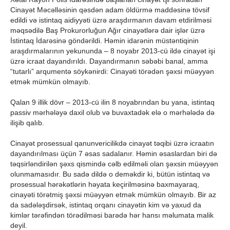
Cinayət Məcəlləsinin qəsdən adam öldürmə maddəsinə tövsif
edildi və istintaq aidiyyəti üzrə araşdırmanın davam etdirilməsi
məqsədilə Baş Prokurorluğun Ağır cinayətlərə dair işlər üzrə
İstintaq İdarəsinə göndərildi. Həmin idarənin müstəntiqinin
araşdırmalarının yekununda – 8 noyabr 2013-cü ildə cinayət işi
üzrə icraat dayandırıldı. Dayandırmanın səbəbi banal, amma
“tutarlı” arqumentə söykənirdi: Cinayəti törədən şəxsi müəyyən
etmək mümkün olmayıb.
Qalan 9 illik dövr – 2013-cü ilin 8 noyabrından bu yana, istintaq
passiv mərhələyə daxil olub və buvaxtadək elə o mərhələdə də
ilişib qalıb.
Cinayət prosessual qanunvericilikdə cinayət təqibi üzrə icraatın
dayandırılması üçün 7 əsas sadalanır. Həmin əsaslardan biri də
təqsirləndirilən şəxs qismində cəlb edilməli olan şəxsin müəyyən
olunmamasıdır. Bu sadə dildə o deməkdir ki, bütün istintaq və
prosessual hərəkətlərin həyata keçirilməsinə baxmayaraq,
cinayəti törətmiş şəxsi müəyyən etmək mümkün olmayıb. Bir az
da sadələşdirsək, istintaq orqanı cinayətin kim və yaxud da
kimlər tərəfindən törədilməsi barədə hər hansı məlumata malik
deyil.