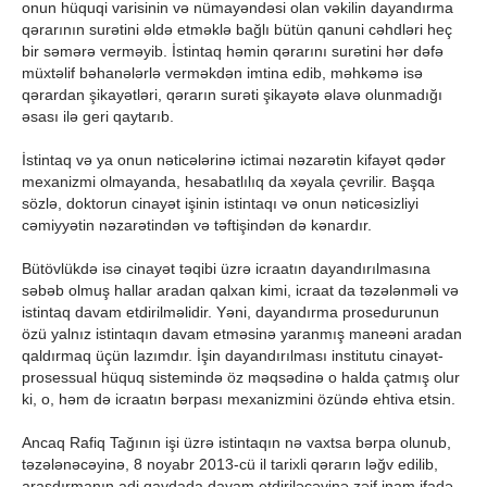
onun hüquqi varisinin və nümayəndəsi olan vəkilin dayandırma
qərarının surətini əldə etməklə bağlı bütün qanuni cəhdləri heç
bir səmərə verməyib. İstintaq həmin qərarını surətini hər dəfə
müxtəlif bəhanələrlə verməkdən imtina edib, məhkəmə isə
qərardan şikayətləri, qərarın surəti şikayətə əlavə olunmadığı
əsası ilə geri qaytarıb.
İstintaq və ya onun nəticələrinə ictimai nəzarətin kifayət qədər
mexanizmi olmayanda, hesabatlılıq da xəyala çevrilir. Başqa
sözlə, doktorun cinayət işinin istintaqı və onun nəticəsizliyi
cəmiyyətin nəzarətindən və təftişindən də kənardır.
Bütövlükdə isə cinayət təqibi üzrə icraatın dayandırılmasına
səbəb olmuş hallar aradan qalxan kimi, icraat da təzələnməli və
istintaq davam etdirilməlidir. Yəni, dayandırma prosedurunun
özü yalnız istintaqın davam etməsinə yaranmış maneəni aradan
qaldırmaq üçün lazımdır. İşin dayandırılması institutu cinayət-
prosessual hüquq sistemində öz məqsədinə o halda çatmış olur
ki, o, həm də icraatın bərpası mexanizmini özündə ehtiva etsin.
Ancaq Rafiq Tağının işi üzrə istintaqın nə vaxtsa bərpa olunub,
təzələnəcəyinə, 8 noyabr 2013-cü il tarixli qərarın ləğv edilib,
araşdırmanın adi qaydada davam etdiriləcəyinə zəif inam ifadə