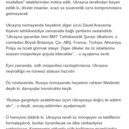
müdafiəsi" tələblərindən imtina edib. Ukrayna tərəfindən bəyan
edilib ki, dövlət insanlar, ərazi və suverenlik üzrə kompromislərə
getməyəcək.
Ukrayna nümayəndə heyətinin digər üzvü David Araxamia
Kiyevin təhlükəsizliyə zəmanətlə bağlı şərtlərini səsləndirib:
“Ukrayna qarantlar kimi BMT Təhlükəsizlik Şurası ölkələrini, o
cümlədən Böyük Britaniya, Çin, ABŞ, Fransa, Türkiyə, Almaniya,
Polşa və İsraili görmək istəyir. Digər ölkələr də öz istəklərinə
əsasən müqaviləyə qoşula biləcəklər”, - o açıqlama verib.
Eyni zamanda, sülh müqaviləsi razılaşdırılarsa, Ukrayna
neytrallığa və nüvəsiz statusa hazırdır.
Öz növbəsində, Rusiya nümayəndə heyətinin rəhbəri Medinski
deyib ki, danışıqlar konstruktiv keçib.
“Rusiya gərginliyin azaldılması üçün Ukraynaya doğru iki addım
atır”,- o deyib, ancaq addımları açıqlamayıb.
O həmçinin bildirib ki, Ukrayna tərəfi öz mövqeyini və təkliflərini
formalaşdırıb, bunlar öyrəniləcək və ölkə rəhbərliyinə
çatdırılacaq. Kompromis olduqda sülh bağlamaq mümkündür,