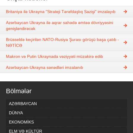
Britaniya ilə Ukrayna "Strateji Tərəfdaşlıq Sazişi" imzalayıb
Azərbaycan Ukrayna ilə aqrar sahədə əmtəə dövriyyəsini
genişləndirəcək
Brüsseldə keçirilən NATO-Rusiya Şurası görüşü başa çatıb -
NƏTİCƏ
Makron və Putin Ukraynada vəziyyəti müzakirə edib
Azərbaycan-Ukrayna sənədləri imzalanıb
Bölmələr
AZƏRBAYCAN
DÜNYA
EKONOMİKS
ELM VƏ KÜLTÜR