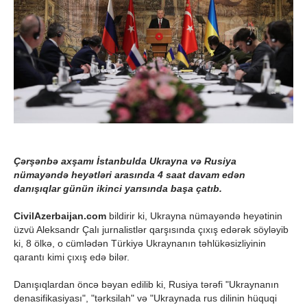
Çərşənbə axşamı İstanbulda Ukrayna və Rusiya
nümayəndə heyətləri arasında 4 saat davam edən
danışıqlar günün ikinci yarısında başa çatıb.
CivilAzerbaijan.com
bildirir ki, Ukrayna nümayəndə heyətinin
üzvü Aleksandr Çalı jurnalistlər qarşısında çıxış edərək söyləyib
ki, 8 ölkə, o cümlədən Türkiyə Ukraynanın təhlükəsizliyinin
qarantı kimi çıxış edə bilər.
Danışıqlardan öncə bəyan edilib ki, Rusiya tərəfi "Ukraynanın
denasifikasiyası", "tərksilah" və "Ukraynada rus dilinin hüquqi