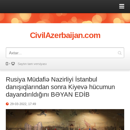
CivilAzerbaijan.com
Saytın tam versiyası
Rusiya Müdafiə Nazirliyi İstanbul
danışıqlarından sonra Kiyevə hücumun
dayandırıldığını BƏYAN EDİB
29-03-2022, 17:49