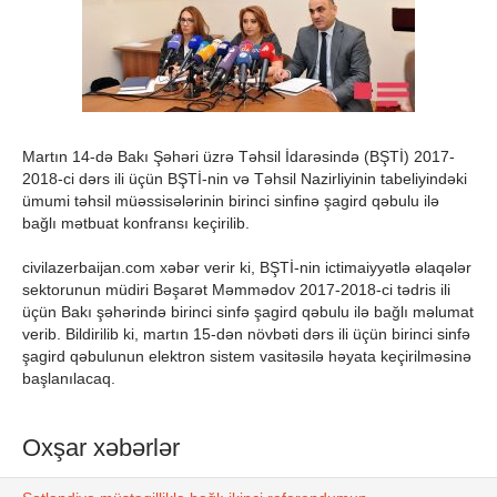
Martın 14-də Bakı Şəhəri üzrə Təhsil İdarəsində (BŞTİ) 2017-
2018-ci dərs ili üçün BŞTİ-nin və Təhsil Nazirliyinin tabeliyindəki
ümumi təhsil müəssisələrinin birinci sinfinə şagird qəbulu ilə
bağlı mətbuat konfransı keçirilib.
civilazerbaijan.com xəbər verir ki, BŞTİ-nin ictimaiyyətlə əlaqələr
sektorunun müdiri Bəşarət Məmmədov 2017-2018-ci tədris ili
üçün Bakı şəhərində birinci sinfə şagird qəbulu ilə bağlı məlumat
verib. Bildirilib ki, martın 15-dən növbəti dərs ili üçün birinci sinfə
şagird qəbulunun elektron sistem vasitəsilə həyata keçirilməsinə
başlanılacaq.
Oxşar xəbərlər