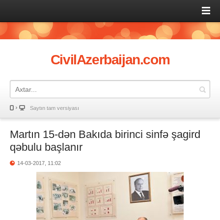
CivilAzerbaijan.com
Saytın tam versiyası
Martın 15-dən Bakıda birinci sinfə şagird
qəbulu başlanır
14-03-2017, 11:02