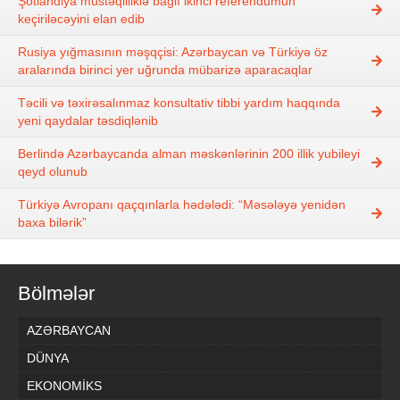
Şotlandiya müstəqilliklə bağlı ikinci referendumun
keçiriləcəyini elan edib
Rusiya yığmasının məşqçisi: Azərbaycan və Türkiyə öz
aralarında birinci yer uğrunda mübarizə aparacaqlar
Təcili və təxirəsalınmaz konsultativ tibbi yardım haqqında
yeni qaydalar təsdiqlənib
Berlində Azərbaycanda alman məskənlərinin 200 illik yubileyi
qeyd olunub
Türkiyə Avropanı qaçqınlarla hədələdi: “Məsələyə yenidən
baxa bilərik”
Bölmələr
AZƏRBAYCAN
DÜNYA
EKONOMİKS