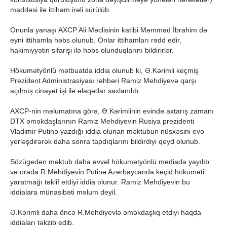
maddəsi ilə ittiham irəli sürülüb.
Onunla yanaşı AXCP Ali Məclisinin katibi Məmməd İbrahim də
eyni ittihamla həbs olunub. Onlar ittihamları rədd edir,
hakimiyyətin sifarişi ilə həbs olunduqlarını bildirirlər.
Hökumətyönlü mətbuatda iddia olunub ki, Ə.Kərimli keçmiş
Prezident Administrasiyası rəhbəri Ramiz Mehdiyevə qarşı
açılmış cinayət işi ilə əlaqədar saxlanılıb.
AXCP-nin məlumatına görə, Ə.Kərimlinin evində axtarış zamanı
DTX əməkdaşlarının Ramiz Mehdiyevin Rusiya prezidenti
Vladimir Putinə yazdığı iddia olunan məktubun nüsxəsini evə
yerləşdirərək daha sonra tapdıqlarını bildirdiyi qeyd olunub.
Sözügedən məktub daha əvvəl hökumətyönlü mediada yayılıb
və orada R.Mehdiyevin Putinə Azərbaycanda keçid hökuməti
yaratmağı təklif etdiyi iddia olunur. Ramiz Mehdiyevin bu
iddialara münasibəti məlum deyil.
Ə.Kərimli daha öncə R.Mehdiyevlə əməkdaşlıq etdiyi haqda
iddiaları təkzib edib.