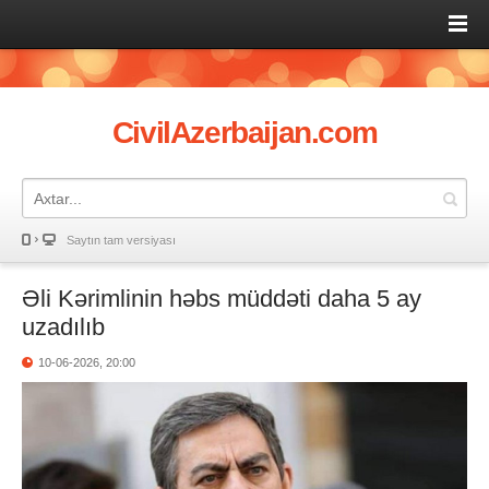
CivilAzerbaijan.com
Saytın tam versiyası
Əli Kərimlinin həbs müddəti daha 5 ay
uzadılıb
10-06-2026, 20:00