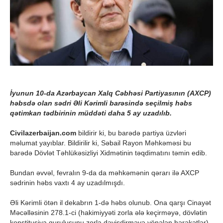
İyunun 10-da Azərbaycan Xalq Cəbhəsi Partiyasının (AXCP)
həbsdə olan sədri Əli Kərimli barəsində seçilmiş həbs
qətimkan tədbirinin müddəti daha 5 ay uzadılıb.
Civilazerbaijan.com
bildirir ki, bu barədə partiya üzvləri
məlumat yayıblar. Bildirilir ki, Səbail Rayon Məhkəməsi bu
barədə Dövlət Təhlükəsizliyi Xidmətinin təqdimatını təmin edib.
Bundan əvvəl, fevralın 9-da da məhkəmənin qərarı ilə AXCP
sədrinin həbs vaxtı 4 ay uzadılmışdı.
Əli Kərimli ötən il dekabrın 1-də həbs olunub. Ona qarşı Cinayət
Məcəlləsinin 278.1-ci (hakimiyyəti zorla ələ keçirməyə, dövlətin
konstitusiya quruluşunu zorla dəyişdirməyə yönələn hərəkətlər)