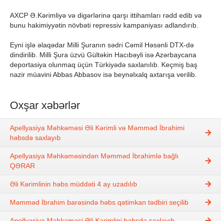
AXCP Ə.Kərimliyə və digərlərinə qarşı ittihamları rədd edib və
bunu hakimiyyətin növbəti repressiv kampaniyası adlandırıb.
Eyni işlə əlaqədar Milli Şuranın sədri Cəmil Həsənli DTX-də
dindirilib. Milli Şura üzvü Gültəkin Hacıbəyli isə Azərbaycana
deportasiya olunmaq üçün Türkiyədə saxlanılıb. Keçmiş baş
nazir müavini Abbas Abbasov isə beynəlxalq axtarışa verilib.
Oxşar xəbərlər
Apellyasiya Məhkəməsi Əli Kərimli və Məmməd İbrahimi
həbsdə saxlayıb
Apellyasiya Məhkəməsindən Məmməd İbrahimlə bağlı
QƏRAR
Əli Kərimlinin həbs müddəti 4 ay uzadılıb
Məmməd İbrahim barəsində həbs qətimkan tədbiri seçilib
Apellyasiya Məhkəməsi Əli Kərimlini həbsdə saxlayıb