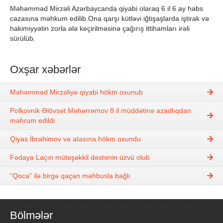
Məhəmməd Mirzəli Azərbaycanda qiyabi olaraq 6 il 6 ay həbs
cəzasına məhkum edilib.Ona qarşı kütləvi iğtişaşlarda iştirak və
hakimiyyətin zorla ələ keçirilməsinə çağırış ittihamları irəli
sürülüb.
Oxşar xəbərlər
Məhəmməd Mirzəliyə qiyabi hökm oxunub
Polkovnik Əlövsət Məhərrəmov 8 il müddətinə azadlıqdan
məhrum edildi
Qiyas İbrahimov və atasına hökm oxundu
Fədayə Laçın mütəşəkkil dəstənin üzvü olub
“Qoca” ilə birgə qaçan məhbusla bağlı
Bölmələr