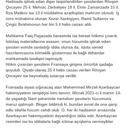
Hadisədə iştirak edən digər təqsirləndirilən şəxslərdən Rövşən
Qocayev 25 il, Mehrac Zərbəliyev 18 il, Emin Zamanzadə 15 il,
Rza Məlikov isə 13 il müddətinə azadlıqdan məhrum olunub. İş
üzrə mühakimə olunan Xəzər Xankişiyev, Ramil Sultanov və
Çingiz İbrahimovun hər biri 5 il həbs cəzası alıb.
Məhkəmə Faiq Paşazadə barəsində isə bəraət hökmü çıxarıb.
İstintaq materiallarına əsasən, onun hücumda iştirak edən
şəxsləri evində saxladığı iddia olunsa da, saxta sənəd
hazırlanmasına köməklik göstərməsi ilə bağlı ittihamlar
məhkəmədə təsdiqini tapmayıb.
Hökm çıxarılan şəxslərin Fransaya girişinə ömürlük qadağa
qoyulub. Qiyabi olaraq 25 il həbs cəzası verilən Rövşən
Qocayev isə beynəlxalq axtarışa verilib.
Fransada siyasi sığınacaq alan Məhəmməd Mirzəli Azərbaycan
hakimiyyətinin tənqidçisi kimi tanınır. Mirzəli 2021-ci il martın 14-
də yaşadığı Nant şəhərində naməlum şəxslərin hücumuna
məruz qalmışdı. Bloger bildirirdi ki, bundan əvvəl də ona qarşı
odlu silahla hücum cəhdi olub. O, hər iki hadisənin arxasında
Azərbaycan hakimiyyətinin dayandığını iddia edir. Azərbaycan
rəsmiləri isə bu iddialarla bağlı ictimai açıqlama verməyiblər.