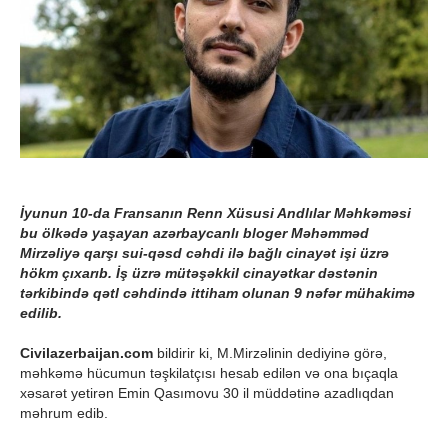
İyunun 10-da Fransanın Renn Xüsusi Andlılar Məhkəməsi
bu ölkədə yaşayan azərbaycanlı bloger Məhəmməd
Mirzəliyə qarşı sui-qəsd cəhdi ilə bağlı cinayət işi üzrə
hökm çıxarıb. İş üzrə mütəşəkkil cinayətkar dəstənin
tərkibində qətl cəhdində ittiham olunan 9 nəfər mühakimə
edilib.
Civilazerbaijan.com
bildirir ki, M.Mirzəlinin dediyinə görə,
məhkəmə hücumun təşkilatçısı hesab edilən və ona bıçaqla
xəsarət yetirən Emin Qasımovu 30 il müddətinə azadlıqdan
məhrum edib.