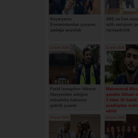
Koçaryanın
ABŞ və İran aras
Ermənistandan çıxışına
sülh sazişinin şə
qadağa qoyulub
razılaşdırılıb
12 iyun 2026
11 iyun 2026
Fərid İsmayılov: Hikmət
Məhəmməd Mirzəl
Hacıyevdən aldığım
qəsddə ittiham o
müsahibə həbsimə
5 ildən 30 ilədək
gətirib çıxardı
azadlıqdan məh
edilib
10 iyun 2026
10 iyun 2026