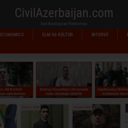
CivilAzerbaijan.com
Sivil Azərbaycan Platforması
ECONOMICS
ELM VƏ KÜLTÜR
İNTERVÜ
 Həsənlinin Ukraynada
Apellyasiya Məhkəməsi erməni
Rafiq Tağını
 olunduğu bildirilir
məhbuslar barədə hökmü
qüvvədə saxlayıb
13 iyun 2026
12 iyun 2026