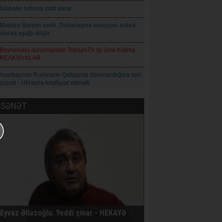
İslahatın ruhuna zidd qərar
Mərkəzi Bankın sədri: Dollarlaşma səviyyəsi ardıcıl
olaraq aşağı düşür
Beynəlxalq qurumlardan ToplumTV işi üzrə hökmə
REAKSİYALAR
Azərbaycan Rusiyanın Qafqazda dominantlığına son
qoyub - Ukrayna kəşfiyyat xidməti
Toplum TV işi üzrə hökm oxunub
SƏNƏT
Cəzaçəkmə müəssisəsində işıq və su yoxdur - Tofiq
Yaqublu
Şəmşad Ağa: İnformasiya axını idarəolunan
mərhələdən idarəolunmaz mərhələyə keçir
Natiq Babayev - Qız adı: Azərbaycan maarifçiliyinin
mənəvi simvolu
Qoderzi Çoxeli. İntizar - Hekayə
Avropa İttifaqı Rusiyaya qarşı 21-ci sanksiya paketini
Eyvaz Əlləzoğlu. Yeddi çinar - HEKAYƏ
qəbul edib