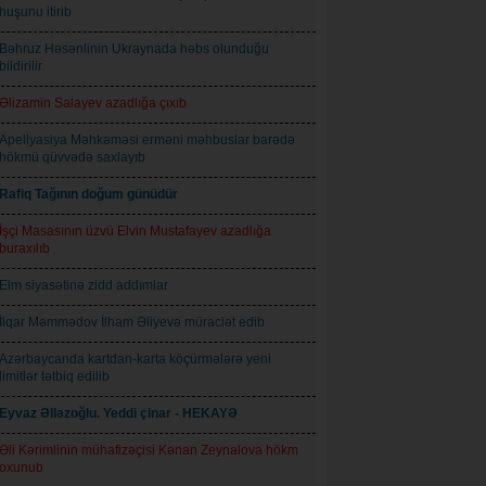
huşunu itirib
Bəhruz Həsənlinin Ukraynada həbs olunduğu
bildirilir
Əlizamin Salayev azadlığa çıxıb
Apellyasiya Məhkəməsi erməni məhbuslar barədə
hökmü qüvvədə saxlayıb
Rafiq Tağının doğum günüdür
İşçi Masasının üzvü Elvin Mustafayev azadlığa
buraxılıb
Elm siyasətinə zidd addımlar
İlqar Məmmədov İlham Əliyevə müraciət edib
Azərbaycanda kartdan-karta köçürmələrə yeni
limitlər tətbiq edilib
Eyvaz Əlləzoğlu. Yeddi çinar - HEKAYƏ
Əli Kərimlinin mühafizəçisi Kənan Zeynalova hökm
oxunub