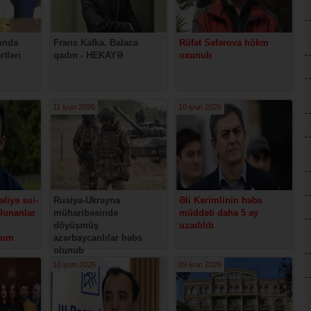
ında
Frans Kafka. Balaca
Rüfət Səfərova hökm
rtləri
qadın - HEKAYƏ
oxunub
11 iyun 2026
10 iyun 2026
iyə sui-
Rusiya-Ukrayna
Əli Kərimlinin həbs
lunanlar
müharibəsində
müddəti daha 5 ay
döyüşmüş
uzadılıb
rum
azərbaycanlılar həbs
olunub
10 iyun 2026
09 iyun 2026