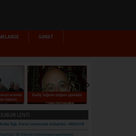
MELANGE
SƏNƏT
n doğum günüdür
Elm siyasətinə zidd addımlar
İlqar Məmmədov İlh
müraciət ed
XƏBƏR LENTİ
Rafiq Tağı. Kurort zonasında müharibə - HEKAYƏ
Yaxınları: Əli Kərimli məhkəməyə aparılarkən