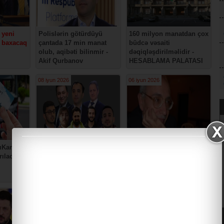
 yeni
Polislərin götürdüyü
160 milyon manatdan çox
 baxacaq
çantada 17 min manat
büdcə vəsaiti
olub, aqibəti bilinmir -
dəqiqləşdirilməlidir -
Akif Qurbanov
HESABLAMA PALATASI
08 iyun 2026
06 iyun 2026
ıKartın
Prokuror "Toplum TV işi”
Rafiq Tağı. Monqol -
ırılacaq
üzrə həbs olunanlara 13-
HEKAYƏ
16 il cəza istəyib
04 iyun 2026
03 iyun 2026