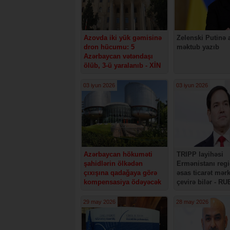
Azovda iki yük gəmisinə
Zelenski Putinə 
dron hücumu: 5
məktub yazıb
Azərbaycan vətəndaşı
ölüb, 3-ü yaralanıb - XİN
03 iyun 2026
03 iyun 2026
Azərbaycan hökuməti
TRIPP layihəsi
şahidlərin ölkədən
Ermənistanı reg
çıxışına qadağaya görə
əsas ticarət mər
kompensasiya ödəyəcək
çevirə bilər - RU
29 may 2026
28 may 2026