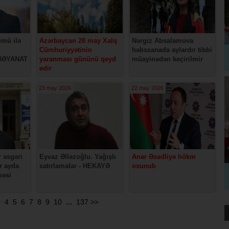
ümü ilə
Azərbaycan 28 may Xalq
Nərgiz Absalamova
Cümhuriyyətinin
həbsxanada aylardır tibbi
 BƏYANAT
yaranması gününü qeyd
müayinədən keçirilmir
edir
23 may 2026
22 may 2026
 əsgəri
Eyvaz Əlləzoğlu. Yağışlı
Anar Əsədliyə hökm
ir ayda
xatırlamalar - HEKAYƏ
oxunub
səsi
3
4
5
6
7
8
9
10
...
137
>>