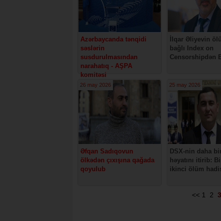
Azərbaycanda tənqidi
İlqar Əliyevin öl
səslərin
bağlı Index on
susdurulmasından
Censorshipdən
narahatıq - AŞPA
komitəsi
26 may 2026
25 may 2026
Əfqan Sadıqovun
DSX-nin daha bir
ölkədən çıxışına qağada
həyatını itirib: B
qoyulub
ikinci ölüm hadi
<<
1
2