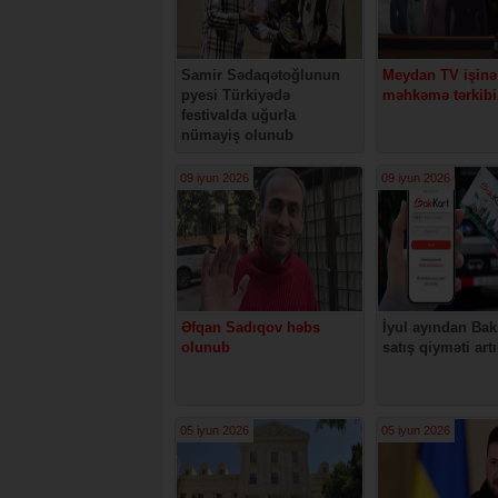
Samir Sədaqətoğlunun
Meydan TV işinə
pyesi Türkiyədə
məhkəmə tərkibi
festivalda uğurla
nümayiş olunub
09 iyun 2026
09 iyun 2026
Əfqan Sadıqov həbs
İyul ayından Bak
olunub
satış qiyməti art
05 iyun 2026
05 iyun 2026