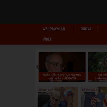
AZƏRBAYCAN
DÜNYA
VİDEO
Rafiq Tağı. Kurort zonasında
Yaxınları: Əli Kərimli
Bəhruz
müharibə - HEKAYƏ
məhkəməyə aparılarkən
həbs
huşunu itirib
15 iyun 2026
15 iyun 2026