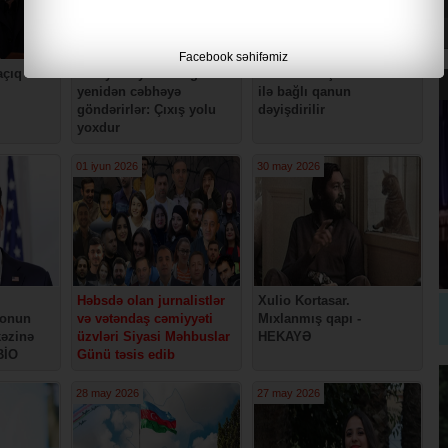
Facebook səhifəmiz
açıq
Rusiyada yaralı əsgərləri
Məcburi köçkün statusu
yenidən cəbhəyə
ilə bağlı qanun
göndərirlər: Çıxış yolu
dəyişdirilir
yoxdur
01 iyun 2026
30 may 2026
Həbsdə olan jurnalistlər
Xulio Kortasar.
ionun
və vətəndaş cəmiyyəti
Mıxlanmış qapı -
kəzinə
üzvləri Siyasi Məhbuslar
HEKAYƏ
BİO
Günü təsis edib
28 may 2026
27 may 2026