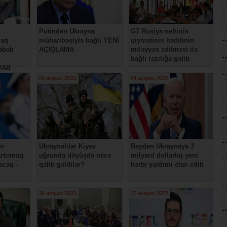
Putindən Ukrayna
G7 Rusiya neftinin
zaq
müharibəsiylə bağlı YENİ
qiymətinin həddinin
səbəb
AÇIQLAMA
müəyyən edilməsi ilə
bağlı razılığa gəlib
AVAB
29 avqust 2022
24 avqust 2022
in
Ukraynalılar Kiyev
Bayden Ukraynaya 3
artırmaq
uğrunda döyüşdə necə
milyard dollarlıq yeni
acaq -
qalib gəldilər?
hərbi yardımı elan edib
18 avqust 2022
17 avqust 2022