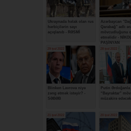
Ukraynada həlak olan rus
Azərbaycan "Dağ
hərbiçilərin sayı
Qarabağ" adlı ər
açıqlanıb - RƏSMİ
mövcudluğunu q
etməlidir - NİKO
PAŞİNYAN
29 iyul 2022
28 iyul 2022
Blinken Lavrova niyə
Putin Ərdoğanla
zəng etmək istəyir? -
“Bayraktar” mö
SƏBƏB
müzakirə edəcək
21 iyul 2022
20 iyul 2022