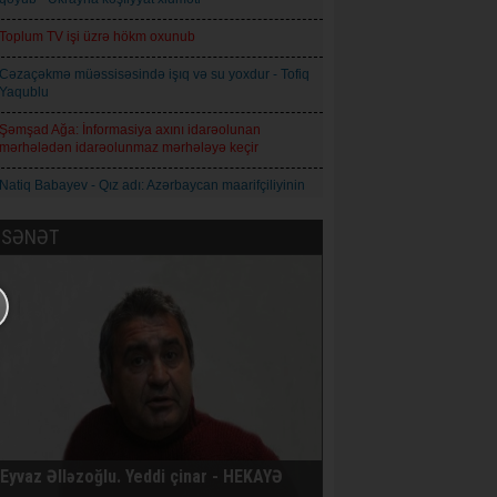
Toplum TV işi üzrə hökm oxunub
Cəzaçəkmə müəssisəsində işıq və su yoxdur - Tofiq
Yaqublu
Şəmşad Ağa: İnformasiya axını idarəolunan
mərhələdən idarəolunmaz mərhələyə keçir
Natiq Babayev - Qız adı: Azərbaycan maarifçiliyinin
mənəvi simvolu
SƏNƏT
Qoderzi Çoxeli. İntizar - Hekayə
Avropa İttifaqı Rusiyaya qarşı 21-ci sanksiya paketini
qəbul edib
Prokuror Anar Məmmədliyə 14, Anar Abdullaya isə
13 il həbs cəzası istəyib
AXCP daha bir üzvünün saxlandığını bildirir
İqor Skibyuk Ukrayna baş qərargah rəisi təyin
olunub
Eyvaz Əlləzoğlu. Yeddi çinar - HEKAYƏ
Nikaraqua prezidenti Daniel Orteqa: Ölkədə daha