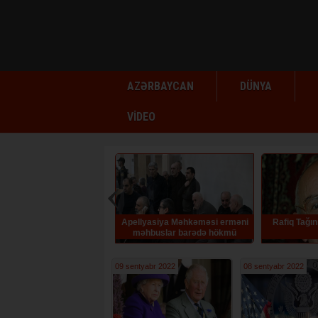
AZƏRBAYCAN
DÜNYA
VİDEO
Apellyasiya Məhkəməsi erməni
Rafiq Tağının 
məhbuslar barədə hökmü
qüvvədə saxlayıb
09 sentyabr 2022
08 sentyabr 2022