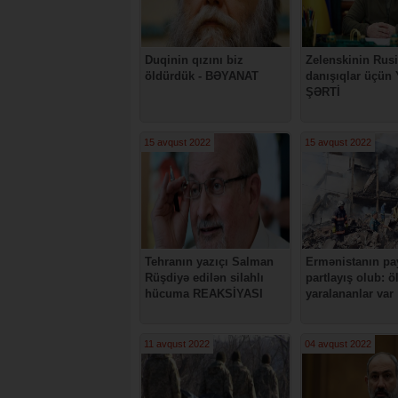
Duqinin qızını biz
Zelenskinin Rusi
öldürdük - BƏYANAT
danışıqlar üçü
ŞƏRTİ
15 avqust 2022
15 avqust 2022
Tehranın yazıçı Salman
Ermənistanın pa
Rüşdiyə edilən silahlı
partlayış olub: ö
hücuma REAKSİYASI
yaralananlar var
11 avqust 2022
04 avqust 2022