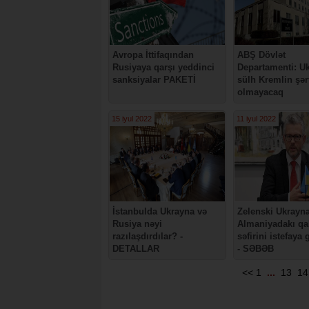
Avropa İttifaqından
ABŞ Dövlət
Rusiyaya qarşı yeddinci
Departamenti: U
sanksiyalar PAKETİ
sülh Kremlin şərt
olmayacaq
15 iyul 2022
11 iyul 2022
İstanbulda Ukrayna və
Zelenski Ukrayn
Rusiya nəyi
Almaniyadakı qa
razılaşdırdılar? -
səfirini istefaya
DETALLAR
- SƏBƏB
<<
1
...
13
14