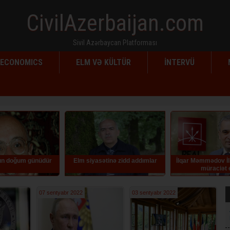
CivilAzerbaijan.com
Sivil Azərbaycan Platforması
ECONOMICS
ELM VƏ KÜLTÜR
İNTERVÜ
doğum günüdür
Elm siyasətinə zidd addımlar
İlqar Məmmədov İlham
müraciət edib
07 sentyabr 2022
03 sentyabr 2022