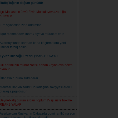
Rafiq Tağının doğum günüdür
İşçi Masasının üzvü Elvin Mustafayev azadlığa
buraxılıb
Elm siyasətinə zidd addımlar
İlqar Məmmədov İlham Əliyevə müraciət edib
Azərbaycanda kartdan-karta köçürmələrə yeni
limitlər tətbiq edilib
Eyvaz Əlləzoğlu. Yeddi çinar - HEKAYƏ
Əli Kərimlinin mühafizəçisi Kənan Zeynalova hökm
oxunub
İslahatın ruhuna zidd qərar
Mərkəzi Bankın sədri: Dollarlaşma səviyyəsi ardıcıl
olaraq aşağı düşür
Beynəlxalq qurumlardan ToplumTV işi üzrə hökmə
REAKSİYALAR
Azərbaycan Rusiyanın Qafqazda dominantlığına son
qoyub - Ukrayna kəşfiyyat xidməti