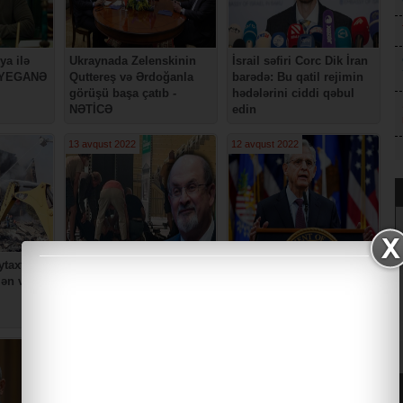
ya ilə
Ukraynada Zelenskinin
İsrail səfiri Corc Dik İran
n YEGANƏ
Quttereş və Ərdoğanla
barədə: Bu qatil rejimin
görüşü başa çatıb -
hədələrini ciddi qəbul
NƏTİCƏ
edin
13 avqust 2022
12 avqust 2022
ytaxtında
Bıçaqla hücuma məruz
FTB-nin Trampın evində
lən və
qalan yazıçı Salman
apardığı axtarışın səbəbi
Rüşdinin SON DURUMU
məlum olub
03 avqust 2022
02 avqust 2022