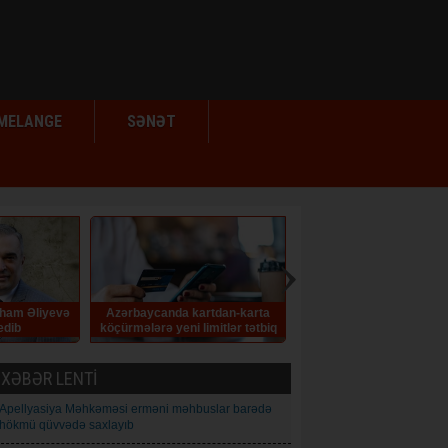
MELANGE
SƏNƏT
 Əliyevə
Azərbaycanda kartdan-karta
Eyvaz Əlləzoğlu. Yeddi çinar
köçürmələrə yeni limitlər tətbiq
HEKAYƏ
edilib
XƏBƏR LENTİ
Apellyasiya Məhkəməsi erməni məhbuslar barədə
hökmü qüvvədə saxlayıb