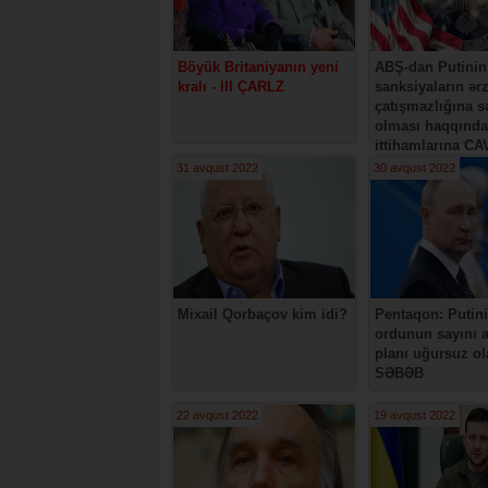
Böyük Britaniyanın yeni
ABŞ-dan Putinin
kralı - III ÇARLZ
sanksiyaların ər
çatışmazlığına 
olması haqqında
ittihamlarına C
31 avqust 2022
30 avqust 2022
Mixail Qorbaçov kim idi?
Pentaqon: Putin
ordunun sayını 
planı uğursuz ol
SƏBƏB
22 avqust 2022
19 avqust 2022