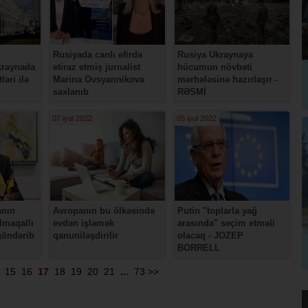
Rusiyada canlı efirdə
Rusiya Ukraynaya
kraynada
etiraz etmiş jurnalist
hücumun növbəti
ləri ilə
Marina Ovsyannikova
mərhələsinə hazırlaşır -
saxlanıb
RƏSMİ
07 iyul 2022
05 iyul 2022
anın
Avropanın bu ölkəsində
Putin "toplarla yağ
lmaqallı
evdən işləmək
arasında" seçim etməli
 göndərib
qanuniləşdirilir
olacaq - JOZEP
BORRELL
15
16
17
18
19
20
21
...
73
>>