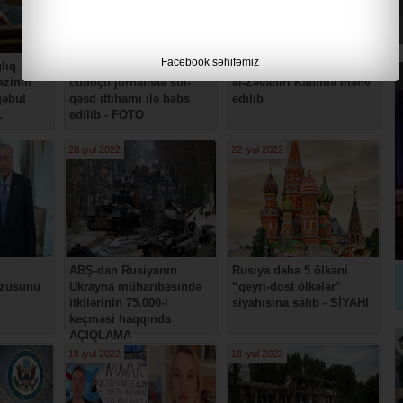
Facebook səhifəmiz
lıq
ABŞ-da azərbaycanlı
Əl-Qaidənin lideri Ayman
azinin
cüdoçu jurnalistə sui-
əl-Zəvahiri Kabildə məhv
əbul
qəsd ittihamı ilə həbs
edilib
L
edilib - FOTO
28 iyul 2022
22 iyul 2022
ABŞ-dan Rusiyanın
Rusiya daha 5 ölkəni
vzusunu
Ukrayna müharibəsində
“qeyri-dost ölkələr”
itkilərinin 75.000-i
siyahısına salıb - SİYAHI
keçməsi haqqında
AÇIQLAMA
18 iyul 2022
18 iyul 2022