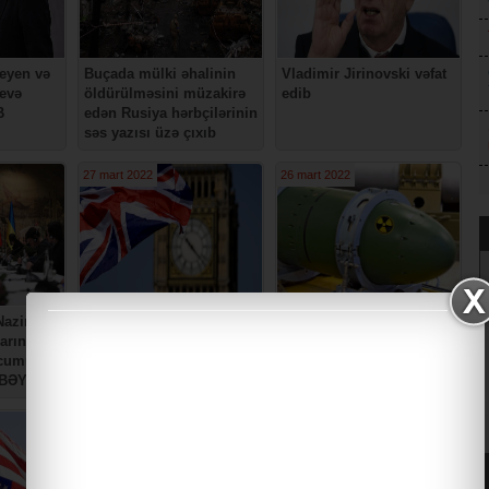
Leyen və
Buçada mülki əhalinin
Vladimir Jirinovski vəfat
yevə
öldürülməsini müzakirə
edib
B
edən Rusiya hərbçilərinin
səs yazısı üzə çıxıb
27 mart 2022
26 mart 2022
azirliyi
Böyük Britaniya Rusiyaya
Rusiyadan nüvə
larından
qarşı sanksiyaların ləğv
silahından nə vaxt
ücumun
edilmə şərtlərini
istifadə edə biləcəyi
ı BƏYAN
açıqlayıb
haqqında AÇIQLAMA
23 mart 2022
21 mart 2022