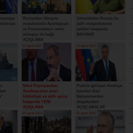
kraynaya
Rusiyadan Ukrayna
Zelenskidən Rusiya ilə
ndərməyə
məsələsində Azərbaycan
sülh müqaviləsinin
və Ermənistanın rəsmi
şərtləri haqqında
mövqeyi ilə bağlı
BƏYANAT
AÇIQLAMA
13 aprel 2022
12 aprel 2022
iz
Nikol Paşinyandan
Putinlə görüşən Avstriya
ket
Azərbaycanın ərazi
kansleri Karl
a”
bütövlüyü və sülh sazişi
Nehammerdən
haqqında YENİ
diqqətçəkən
AÇIQLAMA
AÇIQLAMALAR
07 aprel 2022
06 aprel 2022