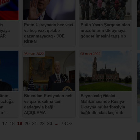
iş
Putin Ukraynada heç vaxt
Putin Yaxın Şərqdən olan
iyaya
və heç vaxt qələbə
muzdluların Ukraynaya
LAR
qazanmayacaq - JOE
göndərliməsini tapşırıb
BİDEN
08 mart 2022
08 mart 2022
tinin
Bidendən Rusiyadan neft
Beynəlxalq Ədalət
suzluğa
və qaz idxalına tam
Məhkəməsində Rusiya-
an
qadağayla bağlı
Ukrayna müharibəsiylə
r" -
AÇIQLAMA
bağlı ilk iclas keçirilib
17
18
19
20
21
22
23
...
73
>>