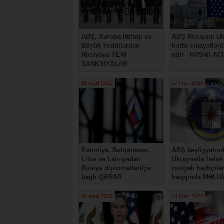
ABŞ, Avropa İttifaqı və
ABŞ Rusiyanı U
Böyük Yeddilərdən
hərbi cinayətlərd
Rusiyaya YENİ
edir - RƏSMİ A
SANKSİYALAR
18 mart 2022
17 mart 2022
Estoniya, Bolqarıstan,
ABŞ kəşfiyyatın
Litva və Latviyadan
Ukraynada həlak
Rusiya diplomatlarılya
rusiyalı hərbçilə
bağlı QƏRAR
haqqında MƏLU
16 mart 2022
15 mart 2022