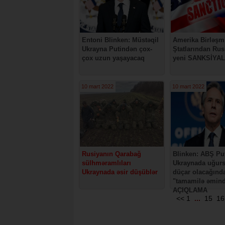
Entoni Blinken: Müstəqil
Amerika Birləşm
Ukrayna Putindən çox-
Ştatlarından Rus
çox uzun yaşayacaq
yeni SANKSİYA
10 mart 2022
10 mart 2022
Rusiyanın Qarabağ
Blinken: ABŞ Pu
sülhməramlıları
Ukraynada uğur
Ukraynada əsir düşüblər
düçar olacağınd
"tamamilə əmindi
AÇIQLAMA
<<
1
...
15
16