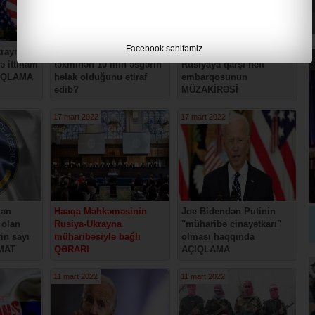
Facebook səhifəmiz
kraynada
Rusiya Müdafiə Nazirliyi
Avropa İttifaqında
ə ittiham
təxminən 10 min əsgərin
Rusiyaya qarşı neft
ÇIQLAMA
həlak olduğunu etiraf
embarqosunun
edib?
MÜZAKİRƏSİ
17 mart 2022
17 mart 2022
dan
Haaqa Məhkəməsinin
Joe Bidendən Putinin
 olan
Rusiya-Ukrayna
"müharibə cinayətkarı"
rin sayı
müharibəsiylə bağlı
olması haqqında
MAT
QƏRARI
AÇIQLAMA
11 mart 2022
11 mart 2022