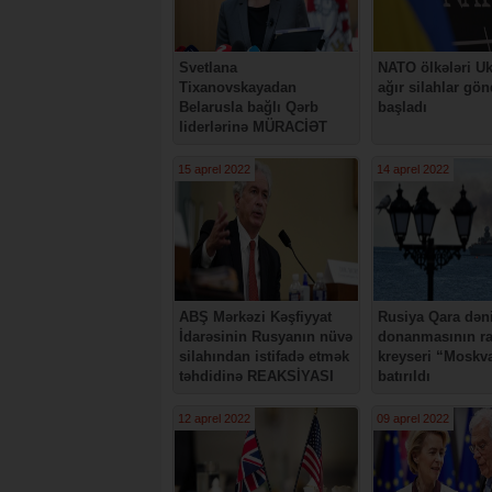
Svetlana
NATO ölkələri U
Tixanovskayadan
ağır silahlar gö
Belarusla bağlı Qərb
başladı
liderlərinə MÜRACİƏT
15 aprel 2022
14 aprel 2022
ABŞ Mərkəzi Kəşfiyyat
Rusiya Qara dən
İdarəsinin Rusyanın nüvə
donanmasının ra
silahından istifadə etmək
kreyseri “Moskv
təhdidinə REAKSİYASI
batırıldı
12 aprel 2022
09 aprel 2022