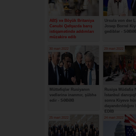
ABŞ və Böyük Britaniya
Ursula von der 
Cənubi Qafqazda barış
Josep Borrel Ki
istiqamətində addımları
gediblər - SƏBƏ
müzakirə edib
30 mart 2022
29 mart 2022
Müttəfiqlər Rusiyanın
Rusiya Müdafiə N
vədlərinə inanmır, şübhə
İstanbul danışıq
edir - SƏBƏB
sonra Kiyevə h
dayandırıldığın
EDİB
25 mart 2022
24 mart 2022