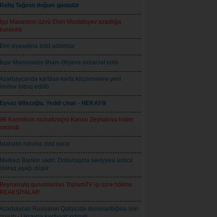
Rafiq Tağının doğum günüdür
İşçi Masasının üzvü Elvin Mustafayev azadlığa
buraxılıb
Elm siyasətinə zidd addımlar
İlqar Məmmədov İlham Əliyevə müraciət edib
Azərbaycanda kartdan-karta köçürmələrə yeni
limitlər tətbiq edilib
Eyvaz Əlləzoğlu. Yeddi çinar - HEKAYƏ
Əli Kərimlinin mühafizəçisi Kənan Zeynalova hökm
oxunub
İslahatın ruhuna zidd qərar
Mərkəzi Bankın sədri: Dollarlaşma səviyyəsi ardıcıl
olaraq aşağı düşür
Beynəlxalq qurumlardan ToplumTV işi üzrə hökmə
REAKSİYALAR
Azərbaycan Rusiyanın Qafqazda dominantlığına son
qoyub - Ukrayna kəşfiyyat xidməti