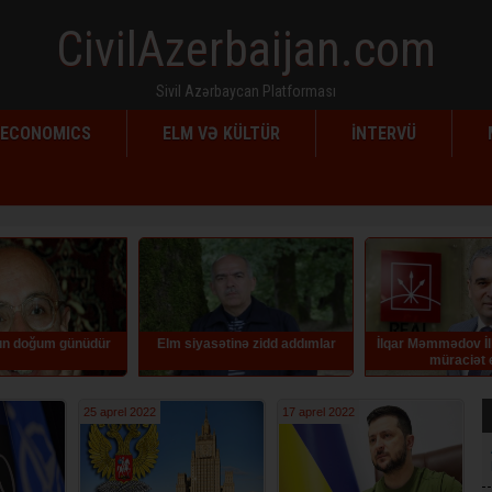
CivilAzerbaijan.com
Sivil Azərbaycan Platforması
ECONOMICS
ELM VƏ KÜLTÜR
İNTERVÜ
yasətinə zidd addımlar
İlqar Məmmədov İlham Əliyevə
Azərbaycanda
müraciət edib
köçürmələrə yen
e
25 aprel 2022
17 aprel 2022