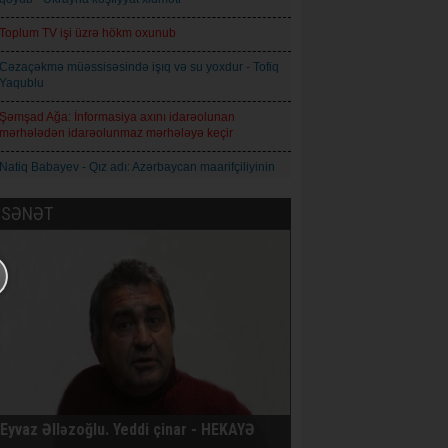
Toplum TV işi üzrə hökm oxunub
Cəzaçəkmə müəssisəsində işıq və su yoxdur - Tofiq
Yaqublu
Şəmşad Ağa: İnformasiya axını idarəolunan
mərhələdən idarəolunmaz mərhələyə keçir
Natiq Babayev - Qız adı: Azərbaycan maarifçiliyinin
mənəvi simvolu
SƏNƏT
Qoderzi Çoxeli. İntizar - Hekayə
Avropa İttifaqı Rusiyaya qarşı 21-ci sanksiya paketini
qəbul edib
Prokuror Anar Məmmədliyə 14, Anar Abdullaya isə
13 il həbs cəzası istəyib
AXCP daha bir üzvünün saxlandığını bildirir
İqor Skibyuk Ukrayna baş qərargah rəisi təyin
olunub
Eyvaz Əlləzoğlu. Yeddi çinar - HEKAYƏ
Nikaraqua prezidenti Daniel Orteqa: Ölkədə daha